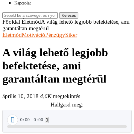
Kapcsolat
Keresés
Főoldal
Életmód
A világ lehető legjobb befektetése, ami
garantáltan megtérül
Életmód
Motiváció
Pénzügy
Siker
A világ lehető legjobb
befektetése, ami
garantáltan megtérül
április 10, 2018
4,6K
megtekintés
Hallgasd meg:
0:00
0:00