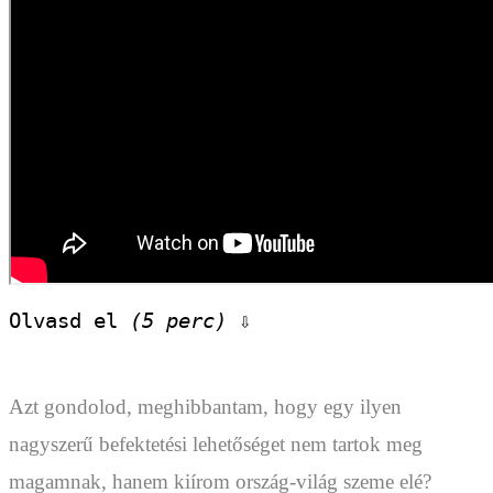
Olvasd el 
(5 perc)
 ⇩
Azt gondolod, meghibbantam, hogy egy ilyen
nagyszerű befektetési lehetőséget nem tartok meg
magamnak, hanem kiírom ország-világ szeme elé?