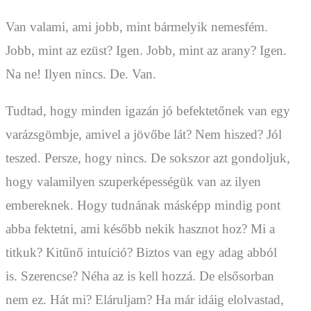
Van valami, ami jobb, mint bármelyik nemesfém.
Jobb, mint az ezüst? Igen. Jobb, mint az arany? Igen.
Na ne! Ilyen nincs. De. Van.
Tudtad, hogy minden igazán jó befektetőnek van egy
varázsgömbje, amivel a jövőbe lát? Nem hiszed? Jól
teszed. Persze, hogy nincs. De sokszor azt gondoljuk,
hogy valamilyen szuperképességük van az ilyen
embereknek. Hogy tudnának másképp mindig pont
abba fektetni, ami később nekik hasznot hoz? Mi a
titkuk? Kitűnő intuíció? Biztos van egy adag abból
is. Szerencse? Néha az is kell hozzá. De elsősorban
nem ez. Hát mi? Eláruljam? Ha már idáig elolvastad,