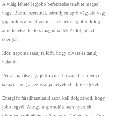
A világ lehető legjobb befektetése tehát te magad
vagy. Bármit szeretnél, bármilyen apró vágyaid vagy
gigantikus álmaid vannak, a lehető legjobb dolog,
amit tehetsz: fektess magadba. Mit? Időt, pénzt,
energiát.
Időt: naponta szánj rá időt, hogy olvass és tanulj
valamit.
Pénzt: ha látsz egy jó kurzust, használd ki, menj el,
sokszor még a cég is állja helyetted a költségeket.
Energiát: fáradhatatlanul azon kell dolgoznod, hogy
jobb legyél. Ahogy a sportolók nem nyernek
olimpiát, csak elképesztő mennyiségű edzéssel, úgy