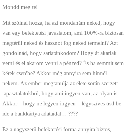
Mondd meg te!
Mit szólnál hozzá, ha azt mondanám neked, hogy
van egy befektetési javaslatom, ami 100%-ra biztosan
megtérül neked és hasznot fog neked termelni? Azt
gondolnád, hogy sarlatánkodom? Hogy át akarlak
verni és el akarom venni a pénzed? És ha semmit sem
kérek cserébe? Akkor még annyira sem hinnél
nekem. Az ember megtanulja az élete során szerzett
tapasztalatokból, hogy ami ingyen van, az olyan is…
Akkor – hogy ne legyen ingyen – légyszíves üsd be
ide a bankkártya adataidat… ????
Ez a nagyszerű befektetési forma annyira biztos,