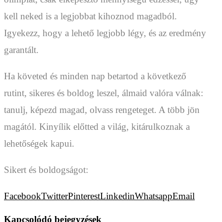
kell neked is a legjobbat kihoznod magadból.
Igyekezz, hogy a lehető legjobb légy, és az eredmény
garantált.
Ha követed és minden nap betartod a következő
rutint, sikeres és boldog leszel, álmaid valóra válnak:
tanulj, képezd magad, olvass rengeteget. A több jön
magától. Kinyílik előtted a világ, kitárulkoznak a
lehetőségek kapui.
Sikert és boldogságot:
Facebook
Twitter
Pinterest
Linkedin
Whatsapp
Email
Kapcsolódó bejegyzések