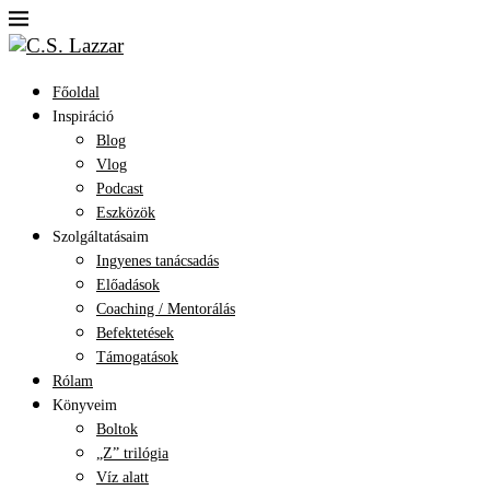
Főoldal
Inspiráció
Blog
Vlog
Podcast
Eszközök
Szolgáltatásaim
Ingyenes tanácsadás
Előadások
Coaching / Mentorálás
Befektetések
Támogatások
Rólam
Könyveim
Boltok
„Z” trilógia
Víz alatt