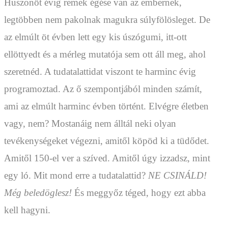
Huszonöt évig remek égése van az embernek,
legtöbben nem pakolnak magukra súlyfölösleget. De
az elmúlt öt évben lett egy kis úszógumi, itt-ott
ellöttyedt és a mérleg mutatója sem ott áll meg, ahol
szeretnéd. A tudatalattidat viszont te harminc évig
programoztad. Az ő szempontjából minden számít,
ami az elmúlt harminc évben történt. Elvégre életben
vagy, nem? Mostanáig nem álltál neki olyan
tevékenységeket végezni, amitől köpöd ki a tüdődet.
Amitől 150-el ver a szíved. Amitől úgy izzadsz, mint
egy ló. Mit mond erre a tudatalattid?
NE CSINÁLD!
Még beledöglesz!
És meggyőz téged, hogy ezt abba
kell hagyni.