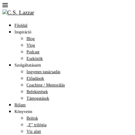
Főoldal
Inspiráció
Blog
Vlog
Podcast
Eszközök
Szolgáltatásaim
Ingyenes tanácsadás
Előadások
Coaching / Mentorálás
Befektetések
Támogatások
Rólam
Könyveim
Boltok
„Z” trilógia
Víz alatt