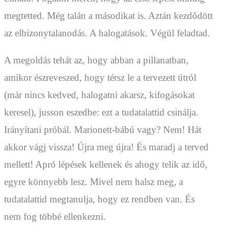
megtetted. Még talán a másodikat is. Aztán kezdődött
az elbizonytalanodás. A halogatások. Végül feladtad.
A megoldás tehát az, hogy abban a pillanatban,
amikor észreveszed, hogy térsz le a tervezett útról
(már nincs kedved, halogatni akarsz, kifogásokat
keresel), jusson eszedbe: ezt a tudatalattid csinálja.
Irányítani próbál. Marionett-bábú vagy? Nem! Hát
akkor vágj vissza! Újra meg újra! És maradj a terved
mellett! Apró lépések kellenek és ahogy telik az idő,
egyre könnyebb lesz. Mivel nem halsz meg, a
tudatalattid megtanulja, hogy ez rendben van. És
nem fog többé ellenkezni.