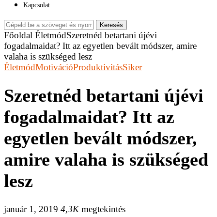
Kapcsolat
Keresés
Főoldal
Életmód
Szeretnéd betartani újévi
fogadalmaidat? Itt az egyetlen bevált módszer, amire
valaha is szükséged lesz
Életmód
Motiváció
Produktivitás
Siker
Szeretnéd betartani újévi
fogadalmaidat? Itt az
egyetlen bevált módszer,
amire valaha is szükséged
lesz
január 1, 2019
4,3K
megtekintés