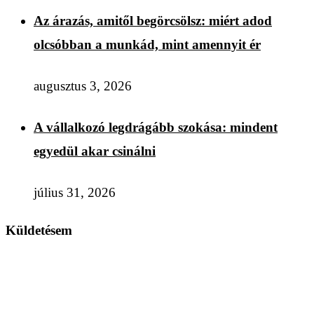
Az árazás, amitől begörcsölsz: miért adod
olcsóbban a munkád, mint amennyit ér
augusztus 3, 2026
A vállalkozó legdrágább szokása: mindent
egyedül akar csinálni
július 31, 2026
Küldetésem