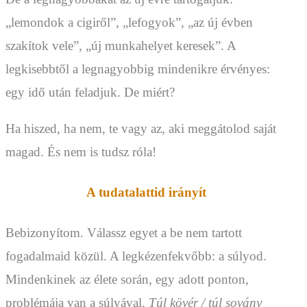
„lemondok a cigiről”, „lefogyok”, „az új évben
szakítok vele”, „új munkahelyet keresek”. A
legkisebbtől a legnagyobbig mindenikre érvényes:
egy idő után feladjuk. De miért?
Ha hiszed, ha nem, te vagy az, aki meggátolod saját
magad. És nem is tudsz róla!
A tudatalattid irányít
Bebizonyítom. Válassz egyet a be nem tartott
fogadalmaid közül. A legkézenfekvőbb: a súlyod.
Mindenkinek az élete során, egy adott ponton,
problémája van a súlyával.
Túl kövér / túl sovány