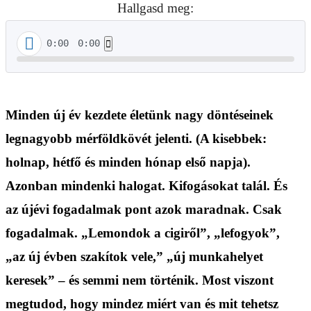
Hallgasd meg:
0:00
0:00
Minden új év kezdete életünk nagy döntéseinek
legnagyobb mérföldkövét jelenti. (A kisebbek:
holnap, hétfő és minden hónap első napja).
Azonban mindenki halogat.
Kifogásokat talál. És
az újévi fogadalmak pont azok maradnak. Csak
fogadalmak. „Lemondok a cigiről”, „lefogyok”,
„az új évben szakítok vele,” „új munkahelyet
keresek” – és semmi nem történik. Most viszont
megtudod, hogy mindez miért van és mit tehetsz