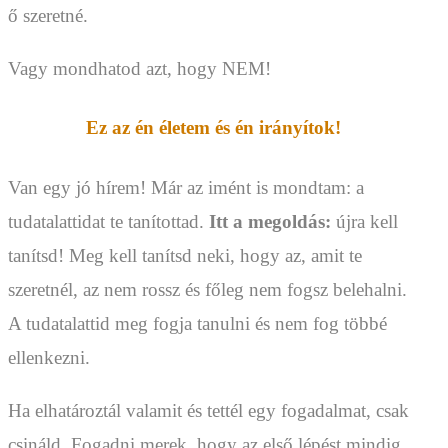
ő szeretné.
Vagy mondhatod azt, hogy NEM!
Ez az én életem és én irányítok!
Van egy jó hírem! Már az imént is mondtam: a
tudatalattidat te tanítottad.
Itt a megoldás:
újra kell
tanítsd! Meg kell tanítsd neki, hogy az, amit te
szeretnél, az nem rossz és főleg nem fogsz belehalni.
A tudatalattid meg fogja tanulni és nem fog többé
ellenkezni.
Ha elhatároztál valamit és tettél egy fogadalmat, csak
csináld. Fogadni merek, hogy az első lépést mindig