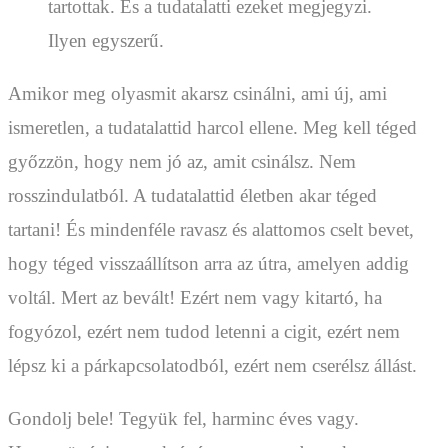
tartottak. És a tudatalatti ezeket megjegyzi.
Ilyen egyszerű.
Amikor meg olyasmit akarsz csinálni, ami új, ami
ismeretlen, a tudatalattid harcol ellene. Meg kell téged
győzzön, hogy nem jó az, amit csinálsz. Nem
rosszindulatból. A tudatalattid életben akar téged
tartani! És mindenféle ravasz és alattomos cselt bevet,
hogy téged visszaállítson arra az útra, amelyen addig
voltál. Mert az bevált! Ezért nem vagy kitartó, ha
fogyózol, ezért nem tudod letenni a cigit, ezért nem
lépsz ki a párkapcsolatodból, ezért nem cserélsz állást.
Gondolj bele! Tegyük fel, harminc éves vagy.