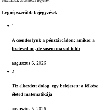
céltudatosak és sikeresek legyenek.
Legnépszerűbb bejegyzések
1
A csendes lyuk a pénztárcádon: amikor a
fizetésed nő, de sosem marad több
augusztus 6, 2026
2
Tíz elkezdett dolog, egy befejezett: a félkész
életed matematikája
augusztus 5, 2026