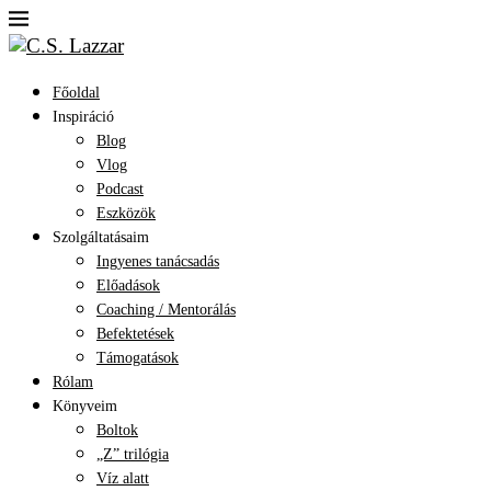
Főoldal
Inspiráció
Blog
Vlog
Podcast
Eszközök
Szolgáltatásaim
Ingyenes tanácsadás
Előadások
Coaching / Mentorálás
Befektetések
Támogatások
Rólam
Könyveim
Boltok
„Z” trilógia
Víz alatt