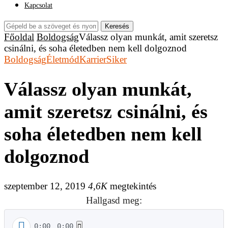
Kapcsolat
Keresés
Főoldal
Boldogság
Válassz olyan munkát, amit szeretsz
csinálni, és soha életedben nem kell dolgoznod
Boldogság
Életmód
Karrier
Siker
Válassz olyan munkát,
amit szeretsz csinálni, és
soha életedben nem kell
dolgoznod
szeptember 12, 2019
4,6K
megtekintés
Hallgasd meg:
0:00
0:00