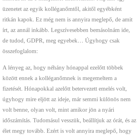
üzenetet az egyik kolléganőmtől, akitől egyébként
ritkán kapok. Ez még nem is annyira meglepő, de amit
írt, az annál inkább. Legszívesebben bemásolnám ide,
de tudod, GDPR, meg egyebek… Úgyhogy csak
összefoglalom:
A lényeg az, hogy néhány hónappal ezelőtt többek
között ennek a kolléganőmnek is megemeltem a
fizetését. Hónapokkal azelőtt betervezett emelés volt,
úgyhogy mire eljött az ideje, már semmi különös nem
volt benne, olyan volt, mint amikor jön a nyári
időszámítás. Tudomásul vesszük, beállítjuk az órát, és az
élet megy tovább. Ezért is volt annyira meglepő, hogy