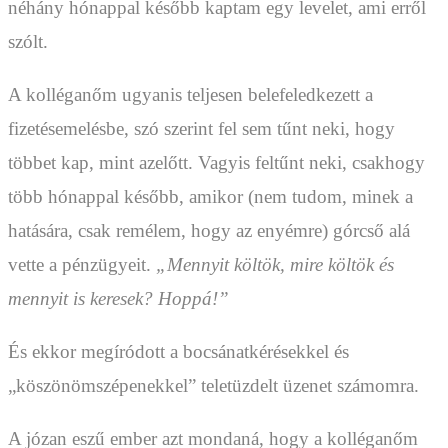
néhány hónappal később kaptam egy levelet, ami erről
szólt.
A kolléganőm ugyanis teljesen belefeledkezett a
fizetésemelésbe, szó szerint fel sem tűnt neki, hogy
többet kap, mint azelőtt. Vagyis feltűnt neki, csakhogy
több hónappal később, amikor (nem tudom, minek a
hatására, csak remélem, hogy az enyémre) górcső alá
vette a pénzügyeit.
„Mennyit költök, mire költök és
mennyit is keresek? Hoppá!”
És ekkor megíródott a bocsánatkérésekkel és
„köszönömszépenekkel” teletüzdelt üzenet számomra.
A józan eszű ember azt mondaná, hogy a kolléganőm