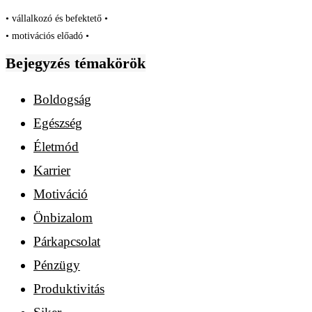
• vállalkozó és befektető •
• motivációs előadó •
Bejegyzés témakörök
Boldogság
Egészség
Életmód
Karrier
Motiváció
Önbizalom
Párkapcsolat
Pénzügy
Produktivitás