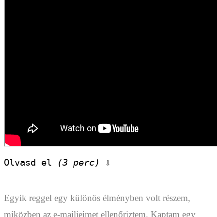
Olvasd el 
(3 perc)
 ⇩
Egyik reggel egy különös élményben volt részem,
miközben az e-mailjeimet ellenőriztem. Kaptam egy