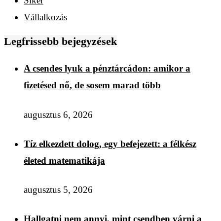
Siker
Vállalkozás
Legfrissebb bejegyzések
A csendes lyuk a pénztárcádon: amikor a
fizetésed nő, de sosem marad több
augusztus 6, 2026
Tíz elkezdett dolog, egy befejezett: a félkész
életed matematikája
augusztus 5, 2026
Hallgatni nem annyi, mint csendben várni a