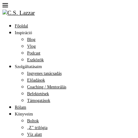
Főoldal
Inspiráció
Blog
Vlog
Podcast
Eszközök
Szolgáltatásaim
Ingyenes tanácsadás
Előadások
Coaching / Mentorálás
Befektetések
Támogatások
Rólam
Könyveim
Boltok
„Z” trilógia
Víz alatt