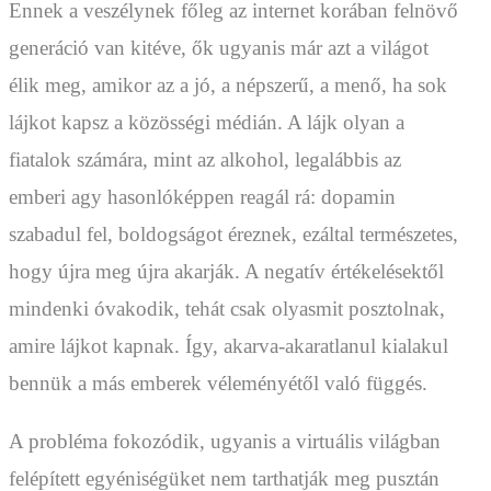
Ennek a veszélynek főleg az internet korában felnövő
generáció van kitéve, ők ugyanis már azt a világot
élik meg, amikor az a jó, a népszerű, a menő, ha sok
lájkot kapsz a közösségi médián. A lájk olyan a
fiatalok számára, mint az alkohol, legalábbis az
emberi agy hasonlóképpen reagál rá: dopamin
szabadul fel, boldogságot éreznek, ezáltal természetes,
hogy újra meg újra akarják. A negatív értékelésektől
mindenki óvakodik, tehát csak olyasmit posztolnak,
amire lájkot kapnak. Így, akarva-akaratlanul kialakul
bennük a más emberek véleményétől való függés.
A probléma fokozódik, ugyanis a virtuális világban
felépített egyéniségüket nem tarthatják meg pusztán