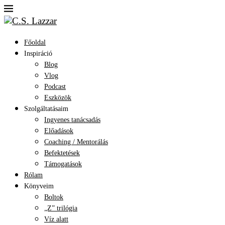
Főoldal
Inspiráció
Blog
Vlog
Podcast
Eszközök
Szolgáltatásaim
Ingyenes tanácsadás
Előadások
Coaching / Mentorálás
Befektetések
Támogatások
Rólam
Könyveim
Boltok
„Z” trilógia
Víz alatt