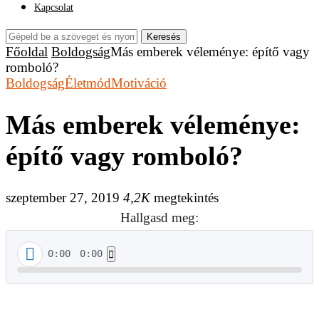
Kapcsolat
Keresés
Főoldal
Boldogság
Más emberek véleménye: építő vagy
romboló?
Boldogság
Életmód
Motiváció
Más emberek véleménye:
építő vagy romboló?
szeptember 27, 2019
4,2K
megtekintés
Hallgasd meg:
0:00
0:00