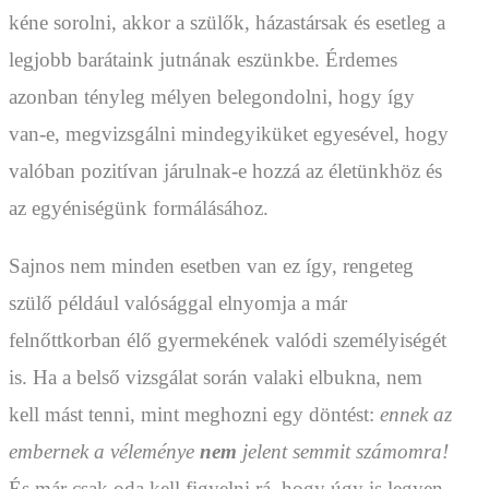
kéne sorolni, akkor a szülők, házastársak és esetleg a
legjobb barátaink jutnának eszünkbe. Érdemes
azonban tényleg mélyen belegondolni, hogy így
van-e, megvizsgálni mindegyiküket egyesével, hogy
valóban pozitívan járulnak-e hozzá az életünkhöz és
az egyéniségünk formálásához.
Sajnos nem minden esetben van ez így, rengeteg
szülő például valósággal elnyomja a már
felnőttkorban élő gyermekének valódi személyiségét
is. Ha a belső vizsgálat során valaki elbukna, nem
kell mást tenni, mint meghozni egy döntést:
ennek az
embernek a véleménye
nem
jelent semmit számomra!
És már csak oda kell figyelni rá, hogy úgy is legyen.