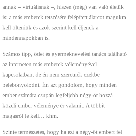
annak – virtuálisnak –, hiszen (még) van való életük
is: a más emberek tetszésére felépített álarcot magukra
kell ölteniük és azok szerint kell éljenek a
mindennapokban is.
Számos tipp, ötlet és gyermeknevelési tanács található
az interneten más emberek véleményével
kapcsolatban, de én nem szeretnék ezekbe
belebonyolodni. Én azt gondolom, hogy minden
ember számára csupán legfeljebb négy-öt hozzá
közeli ember véleménye ér valamit. A többit
magasról le kell… khm.
Szinte természetes, hogy ha ezt a négy-öt embert fel