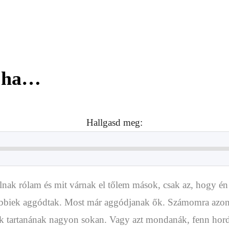
, ha…
Hallgasd meg:
 rólam és mit várnak el tőlem mások, csak az, hogy én mit
többiek aggódtak. Most már aggódjanak ők. Számomra azonba
 tartanának nagyon sokan. Vagy azt mondanák, fenn hord