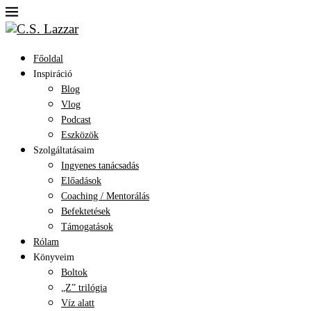
Főoldal
Inspiráció
Blog
Vlog
Podcast
Eszközök
Szolgáltatásaim
Ingyenes tanácsadás
Előadások
Coaching / Mentorálás
Befektetések
Támogatások
Rólam
Könyveim
Boltok
„Z” trilógia
Víz alatt