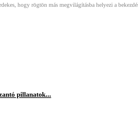
érdekes, hogy rögtön más megvilágításba helyezi a bekezd
antó pillanatok...