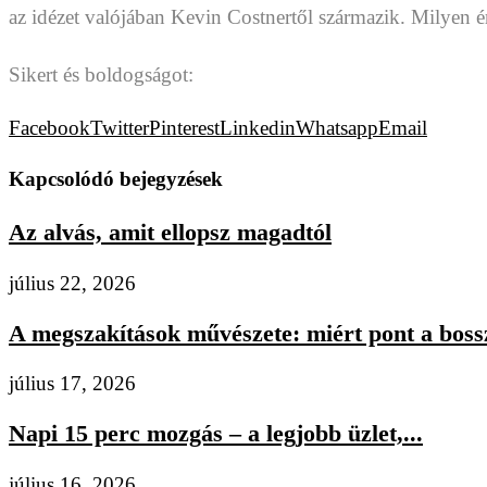
az idézet valójában Kevin Costnertől származik. Milyen 
S
ikert és boldogságot:
Facebook
Twitter
Pinterest
Linkedin
Whatsapp
Email
Kapcsolódó bejegyzések
Az alvás, amit ellopsz magadtól
július 22, 2026
A megszakítások művészete: miért pont a bossz
július 17, 2026
Napi 15 perc mozgás – a legjobb üzlet,...
július 16, 2026