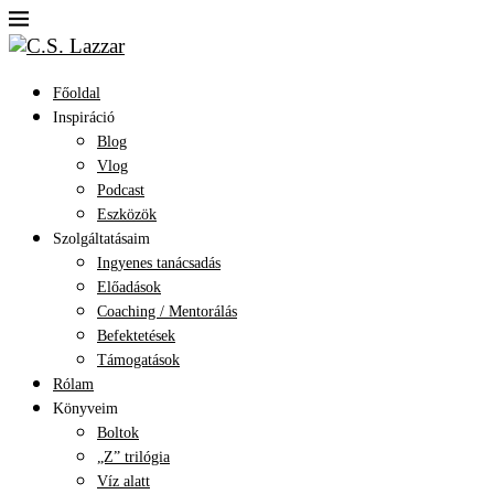
Főoldal
Inspiráció
Blog
Vlog
Podcast
Eszközök
Szolgáltatásaim
Ingyenes tanácsadás
Előadások
Coaching / Mentorálás
Befektetések
Támogatások
Rólam
Könyveim
Boltok
„Z” trilógia
Víz alatt