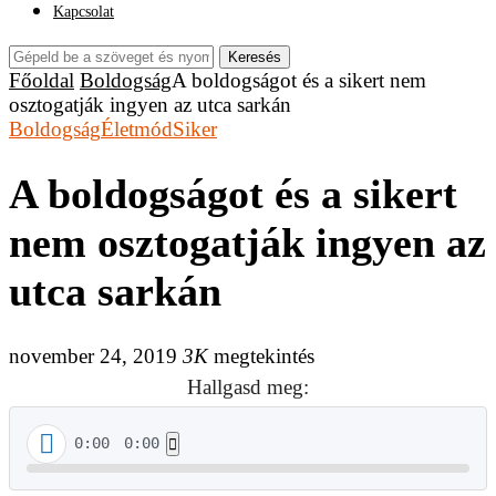
Kapcsolat
Keresés
Főoldal
Boldogság
A boldogságot és a sikert nem
osztogatják ingyen az utca sarkán
Boldogság
Életmód
Siker
A boldogságot és a sikert
nem osztogatják ingyen az
utca sarkán
november 24, 2019
3K
megtekintés
Hallgasd meg:
0:00
0:00