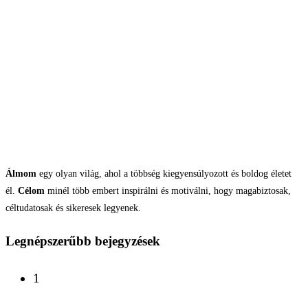
Álmom
egy olyan világ, ahol a többség kiegyensúlyozott és boldog életet
él.
Célom
minél több embert inspirálni és motiválni, hogy magabiztosak,
céltudatosak és sikeresek legyenek.
Legnépszerűbb bejegyzések
1