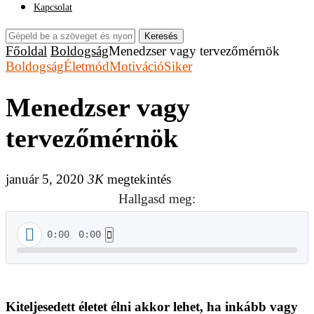
Kapcsolat
Keresés
Főoldal
Boldogság
Menedzser vagy tervezőmérnök
Boldogság
Életmód
Motiváció
Siker
Menedzser vagy
tervezőmérnök
január 5, 2020
3K
megtekintés
Hallgasd meg:
0:00
0:00
Kiteljesedett életet élni akkor lehet, ha inkább vagy