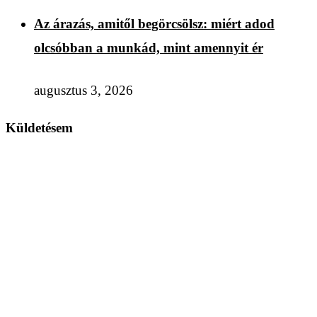
Az árazás, amitől begörcsölsz: miért adod
olcsóbban a munkád, mint amennyit ér
augusztus 3, 2026
Küldetésem