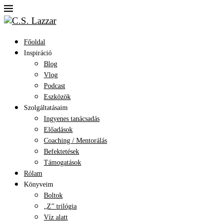
Főoldal
Inspiráció
Blog
Vlog
Podcast
Eszközök
Szolgáltatásaim
Ingyenes tanácsadás
Előadások
Coaching / Mentorálás
Befektetések
Támogatások
Rólam
Könyveim
Boltok
„Z” trilógia
Víz alatt