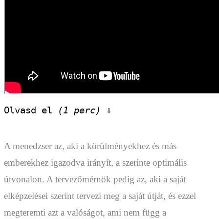
Olvasd el 
(1 perc)
 ⇩
A menedzser az, aki a körülményekhez és más
emberekhez igazodva irányít, a szerinte optimális
útvonalon. A tervezőmérnök pedig az, aki a saját
elképzelései szerint tervezi meg a saját útját, és ezzel
megteremti azt a valóságot, ami nem függ a