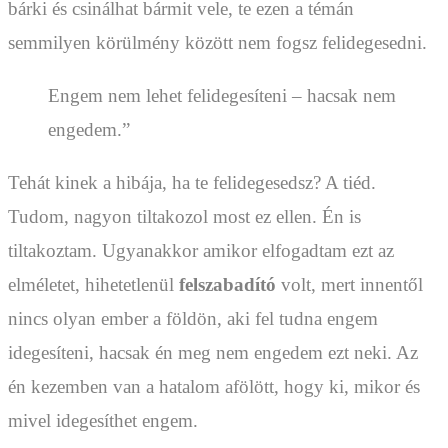
bárki és csinálhat bármit vele, te ezen a témán
semmilyen körülmény között nem fogsz felidegesedni.
Engem nem lehet felidegesíteni – hacsak nem
engedem.”
Tehát kinek a hibája, ha te felidegesedsz? A tiéd.
Tudom, nagyon tiltakozol most ez ellen. Én is
tiltakoztam. Ugyanakkor amikor elfogadtam ezt az
elméletet, hihetetlenül
felszabadító
volt, mert innentől
nincs olyan ember a földön, aki fel tudna engem
idegesíteni, hacsak én meg nem engedem ezt neki. Az
én kezemben van a hatalom afölött, hogy ki, mikor és
mivel idegesíthet engem.