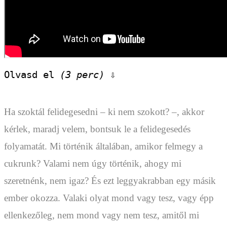
Olvasd el 
(3 perc)
 ⇩
Ha szoktál felidegesedni – ki nem szokott? –, akkor
kérlek, maradj velem, bontsuk le a felidegesedés
folyamatát. Mi történik általában, amikor felmegy a
cukrunk? Valami nem úgy történik, ahogy mi
szeretnénk, nem igaz? És ezt leggyakrabban egy másik
ember okozza. Valaki olyat mond vagy tesz, vagy épp
ellenkezőleg, nem mond vagy nem tesz, amitől mi