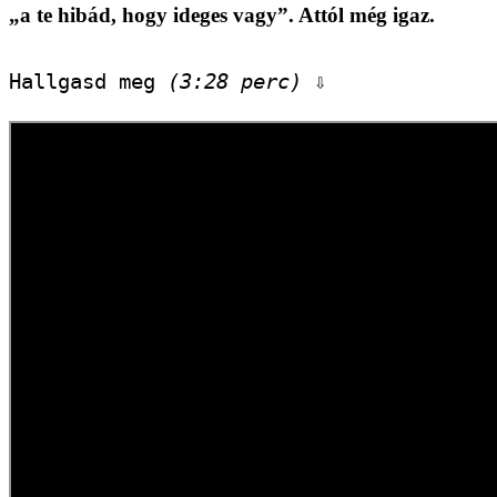
„a te hibád, hogy ideges vagy”. Attól még igaz.
Hallgasd meg 
(3:28 perc)
 ⇩