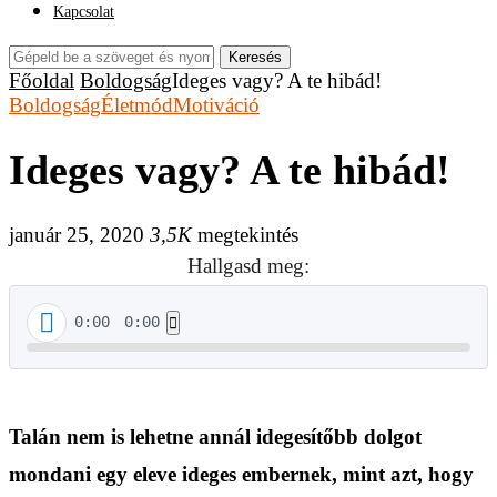
Kapcsolat
Keresés
Főoldal
Boldogság
Ideges vagy? A te hibád!
Boldogság
Életmód
Motiváció
Ideges vagy? A te hibád!
január 25, 2020
3,5K
megtekintés
Hallgasd meg:
0:00
0:00
Talán nem is lehetne annál idegesítőbb dolgot
mondani egy eleve ideges embernek, mint azt, hogy