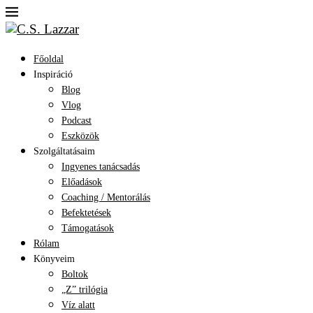
Főoldal
Inspiráció
Blog
Vlog
Podcast
Eszközök
Szolgáltatásaim
Ingyenes tanácsadás
Előadások
Coaching / Mentorálás
Befektetések
Támogatások
Rólam
Könyveim
Boltok
„Z” trilógia
Víz alatt