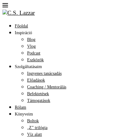
Főoldal
Inspiráció
Blog
Vlog
Podcast
Eszközök
Szolgáltatásaim
Ingyenes tanácsadás
Előadások
Coaching / Mentorálás
Befektetések
Támogatások
Rólam
Könyveim
Boltok
„Z” trilógia
Víz alatt