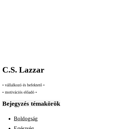
C.S. Lazzar
• vállalkozó és befektető •
• motivációs előadó •
Bejegyzés témakörök
Boldogság
Egészség