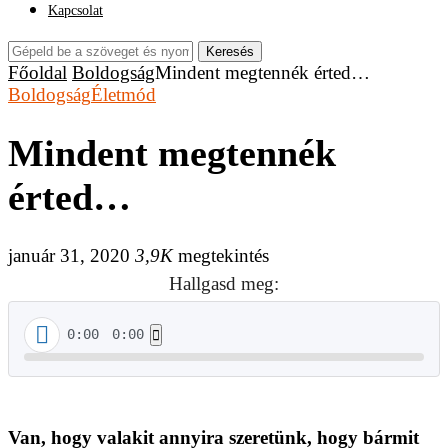
Kapcsolat
Keresés
Főoldal
Boldogság
Mindent megtennék érted…
Boldogság
Életmód
Mindent megtennék
érted…
január 31, 2020
3,9K
megtekintés
Hallgasd meg:
0:00
0:00
Van, hogy valakit annyira szeretünk, hogy bármit