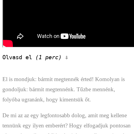
Olvasd el 
(1 perc)
 ⇩
El is mondjuk: bármit megtennék érted! Komolyan is
gondoljuk: bármit megtennénk. Tűzbe mennénk,
folyóba ugranánk, hogy kimentsük őt.
De mi az az egy legfontosabb dolog, amit meg kellene
tennünk egy ilyen emberért? Hogy elfogadjuk pontosan