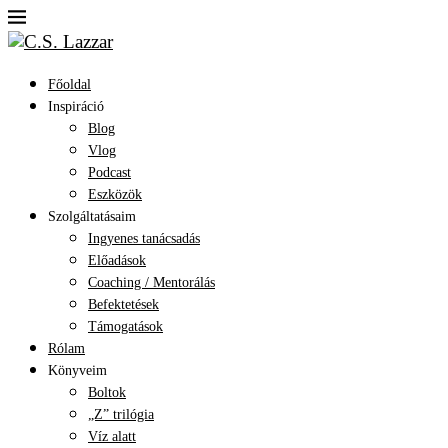
Főoldal
Inspiráció
Blog
Vlog
Podcast
Eszközök
Szolgáltatásaim
Ingyenes tanácsadás
Előadások
Coaching / Mentorálás
Befektetések
Támogatások
Rólam
Könyveim
Boltok
„Z” trilógia
Víz alatt