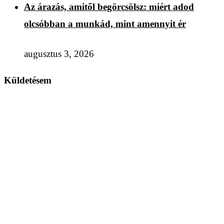
Az árazás, amitől begörcsölsz: miért adod
olcsóbban a munkád, mint amennyit ér
augusztus 3, 2026
Küldetésem