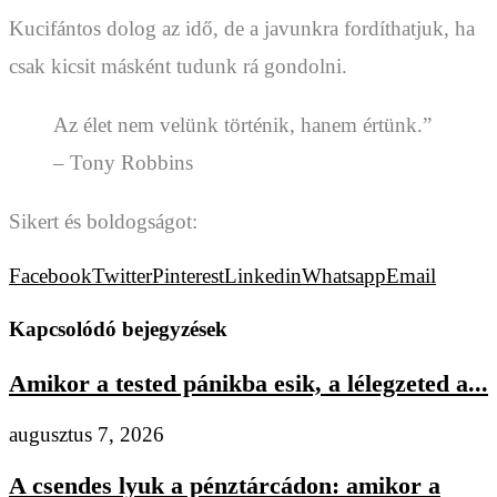
Kucifántos dolog az idő, de a javunkra fordíthatjuk, ha
csak kicsit másként tudunk rá gondolni.
Az élet nem velünk történik, hanem értünk.”
– Tony Robbins
Sikert és boldogságot:
Facebook
Twitter
Pinterest
Linkedin
Whatsapp
Email
Kapcsolódó bejegyzések
Amikor a tested pánikba esik, a lélegzeted a...
augusztus 7, 2026
A csendes lyuk a pénztárcádon: amikor a