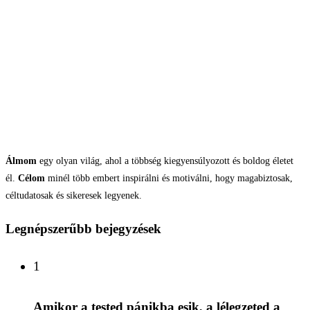
Álmom
egy olyan világ, ahol a többség kiegyensúlyozott és boldog életet
él.
Célom
minél több embert inspirálni és motiválni, hogy magabiztosak,
céltudatosak és sikeresek legyenek.
Legnépszerűbb bejegyzések
1
Amikor a tested pánikba esik, a lélegzeted a