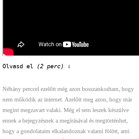
Olvasd el 
(2 perc)
 ⇩
Néhány perccel ezelőtt még azon bosszankodtam, hogy
nem működik az internet. Azelőtt meg azon, hogy már
megint megzavart valaki. Még el sem leszek készülve
ennek a bejegyzésnek a megírásával és megtörténhet,
hogy a gondolataim elkalandoznak valami fölött, ami