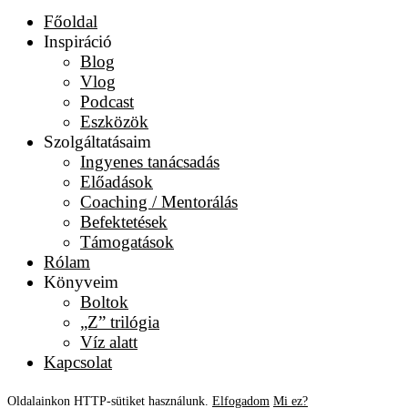
Főoldal
Inspiráció
Blog
Vlog
Podcast
Eszközök
Szolgáltatásaim
Ingyenes tanácsadás
Előadások
Coaching / Mentorálás
Befektetések
Támogatások
Rólam
Könyveim
Boltok
„Z” trilógia
Víz alatt
Kapcsolat
Oldalainkon HTTP-sütiket használunk.
Elfogadom
Mi ez?