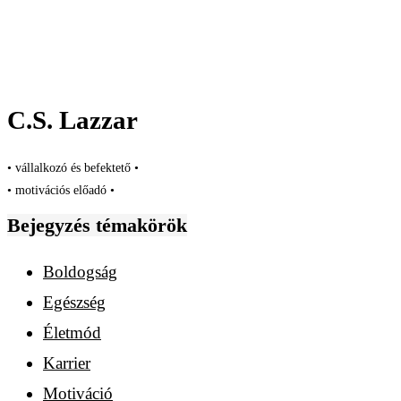
C.S. Lazzar
• vállalkozó és befektető •
• motivációs előadó •
Bejegyzés témakörök
Boldogság
Egészség
Életmód
Karrier
Motiváció