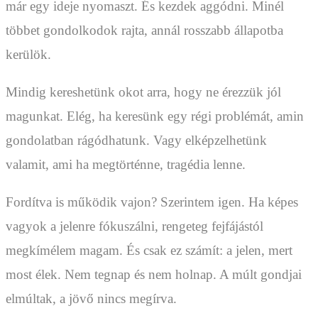
már egy ideje nyomaszt. És kezdek aggódni. Minél
többet gondolkodok rajta, annál rosszabb állapotba
kerülök.
Mindig kereshetünk okot arra, hogy ne érezzük jól
magunkat. Elég, ha keresünk egy régi problémát, amin
gondolatban rágódhatunk. Vagy elképzelhetünk
valamit, ami ha megtörténne, tragédia lenne.
Fordítva is működik vajon? Szerintem igen. Ha képes
vagyok a jelenre fókuszálni, rengeteg fejfájástól
megkímélem magam. És csak ez számít: a jelen, mert
most élek. Nem tegnap és nem holnap. A múlt gondjai
elmúltak, a jövő nincs megírva.