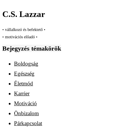
C.S. Lazzar
• vállalkozó és befektető •
• motivációs előadó •
Bejegyzés témakörök
Boldogság
Egészség
Életmód
Karrier
Motiváció
Önbizalom
Párkapcsolat