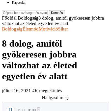
Kapcsolat
Keresés
Főoldal
Boldogság
8 dolog, amitől gyökeresen jobbra
változhat az életed egyetlen év alatt
Boldogság
Életmód
Motiváció
Siker
8 dolog, amitől
gyökeresen jobbra
változhat az életed
egyetlen év alatt
július 16, 2021
4K
megtekintés
Hallgasd meg:
0:00
0:00