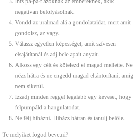
Ints pá-pá-t azoknak az embereknek, akik
negatívan befolyásolnak.
Vondd az uralmad alá a gondolataidat, mert amit
gondolsz, az vagy.
Válassz egyetlen képességet, amit szívesen
elsajátítanál és adj bele apait-anyait.
Alkoss egy célt és kötelezd el magad mellette. Ne
nézz hátra és ne engedd magad eltántorítani, amíg
nem sikerül.
Izzadj minden reggel legalább egy keveset, hogy
felpumpáld a hangulatodat.
Ne félj hibázni. Hibázz bátran és tanulj belőle.
Te melyiket fogod bevetni?