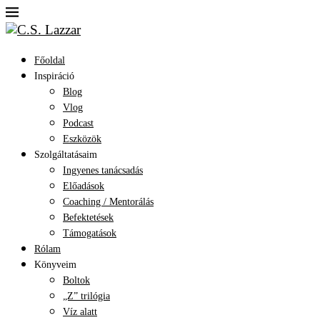
Főoldal
Inspiráció
Blog
Vlog
Podcast
Eszközök
Szolgáltatásaim
Ingyenes tanácsadás
Előadások
Coaching / Mentorálás
Befektetések
Támogatások
Rólam
Könyveim
Boltok
„Z” trilógia
Víz alatt