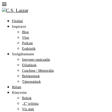
Főoldal
Inspiráció
Blog
Vlog
Podcast
Eszközök
Szolgáltatásaim
Ingyenes tanácsadás
Előadások
Coaching / Mentorálás
Befektetések
Támogatások
Rólam
Könyveim
Boltok
„Z” trilógia
Víz alatt