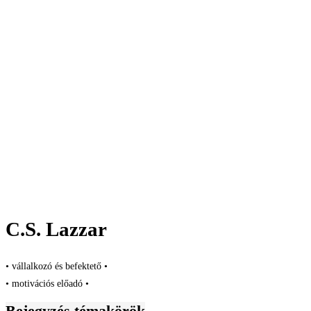
C.S. Lazzar
• vállalkozó és befektető •
• motivációs előadó •
Bejegyzés témakörök