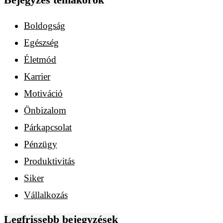
Boldogság
Egészség
Életmód
Karrier
Motiváció
Önbizalom
Párkapcsolat
Pénzügy
Produktivitás
Siker
Vállalkozás
Legfrissebb bejegyzések