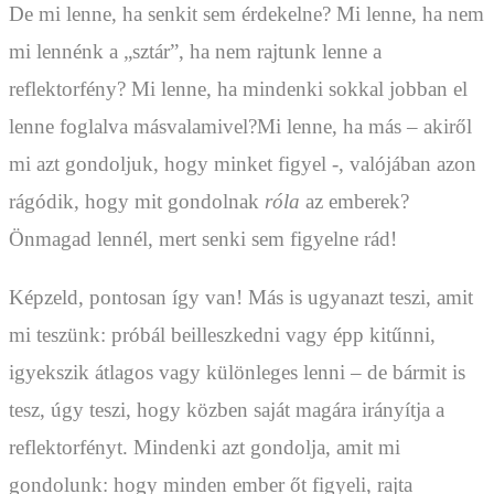
De mi lenne, ha senkit sem érdekelne? Mi lenne, ha nem
mi lennénk a „sztár”, ha nem rajtunk lenne a
reflektorfény? Mi lenne, ha mindenki sokkal jobban el
lenne foglalva másvalamivel?Mi lenne, ha más – akiről
mi azt gondoljuk, hogy minket figyel -, valójában azon
rágódik, hogy mit gondolnak
róla
az emberek?
Önmagad lennél, mert senki sem figyelne rád!
Képzeld, pontosan így van! Más is ugyanazt teszi, amit
mi teszünk: próbál beilleszkedni vagy épp kitűnni,
igyekszik átlagos vagy különleges lenni – de bármit is
tesz, úgy teszi, hogy közben saját magára irányítja a
reflektorfényt. Mindenki azt gondolja, amit mi
gondolunk: hogy minden ember őt figyeli, rajta