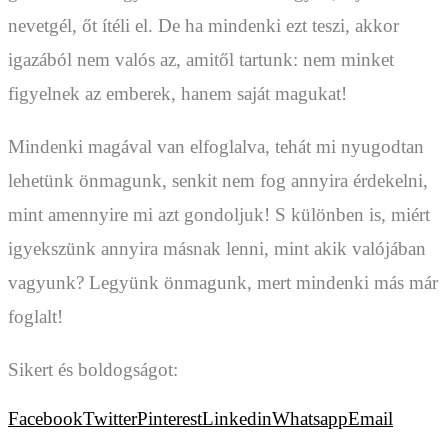
nevetgél, őt ítéli el. De ha mindenki ezt teszi, akkor
igazából nem valós az, amitől tartunk: nem minket
figyelnek az emberek, hanem saját magukat!
Mindenki magával van elfoglalva, tehát mi nyugodtan
lehetünk önmagunk, senkit nem fog annyira érdekelni,
mint amennyire mi azt gondoljuk! S különben is, miért
igyekszünk annyira másnak lenni, mint akik valójában
vagyunk? Legyünk önmagunk, mert mindenki más már
foglalt!
Sikert és boldogságot:
Facebook
Twitter
Pinterest
Linkedin
Whatsapp
Email