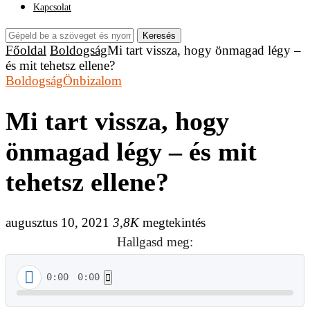
Kapcsolat
Keresés
Főoldal
Boldogság
Mi tart vissza, hogy önmagad légy –
és mit tehetsz ellene?
Boldogság
Önbizalom
Mi tart vissza, hogy
önmagad légy – és mit
tehetsz ellene?
augusztus 10, 2021
3,8K
megtekintés
Hallgasd meg:
0:00
0:00