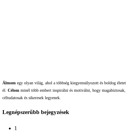
Álmom
egy olyan világ, ahol a többség kiegyensúlyozott és boldog életet
él.
Célom
minél több embert inspirálni és motiválni, hogy magabiztosak,
céltudatosak és sikeresek legyenek.
Legnépszerűbb bejegyzések
1