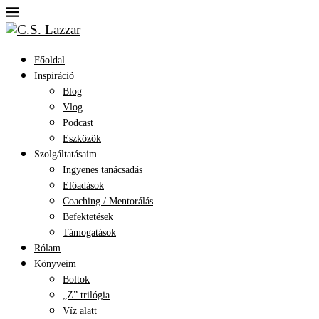
Főoldal
Inspiráció
Blog
Vlog
Podcast
Eszközök
Szolgáltatásaim
Ingyenes tanácsadás
Előadások
Coaching / Mentorálás
Befektetések
Támogatások
Rólam
Könyveim
Boltok
„Z” trilógia
Víz alatt