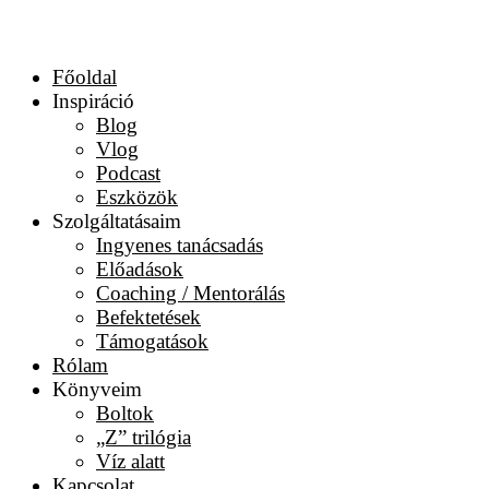
Főoldal
Inspiráció
Blog
Vlog
Podcast
Eszközök
Szolgáltatásaim
Ingyenes tanácsadás
Előadások
Coaching / Mentorálás
Befektetések
Támogatások
Rólam
Könyveim
Boltok
„Z” trilógia
Víz alatt
Kapcsolat