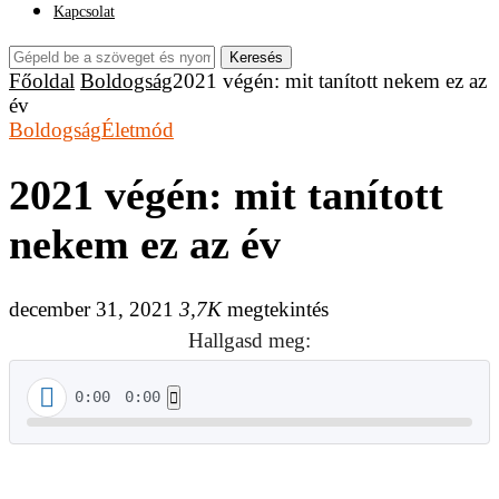
Kapcsolat
Keresés
Főoldal
Boldogság
2021 végén: mit tanított nekem ez az
év
Boldogság
Életmód
2021 végén: mit tanított
nekem ez az év
december 31, 2021
3,7K
megtekintés
Hallgasd meg:
0:00
0:00