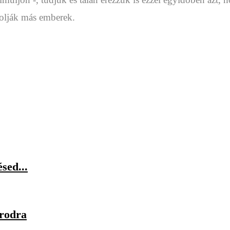
olják más emberek.
sed...
orodra