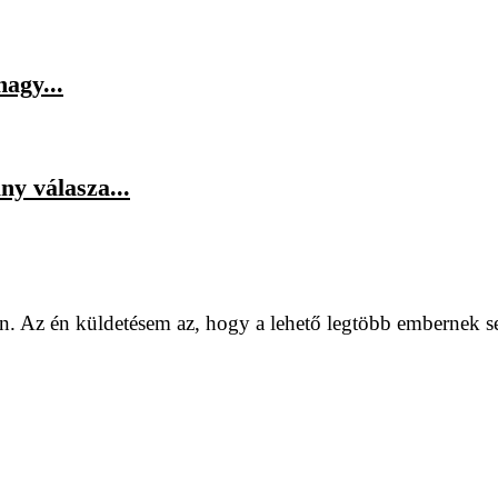
agy...
y válasza...
. Az én küldetésem az, hogy a lehető legtöbb embernek se