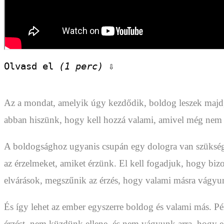
Olvasd el 
(1 perc)
 ⇩
Az a mondat, amelyik úgy kezdődik, boldog leszek maj
abban hiszünk, hogy kell hozzá valami, amivel még nem
A boldogsághoz ugyanis csupán egy dologra van szükségün
az érzelmeket, amiket érzünk. El kell fogadjuk, hogy b
elvárások, megszűnik az érzés, hogy valami másra vágy
És így lehet az ember egyszerre boldog és valami más. Pé
érzést, nem küzdünk ellene, és nem vágyunk arra, hogy e