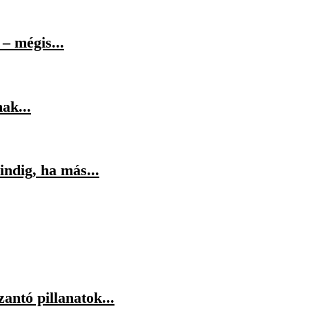
– mégis...
ak...
indig, ha más...
antó pillanatok...