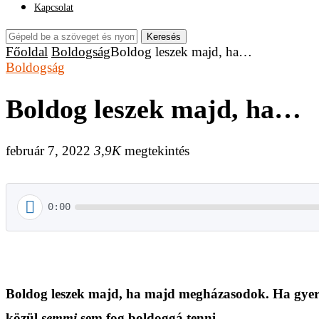
Kapcsolat
Keresés
Főoldal
Boldogság
Boldog leszek majd, ha…
Boldogság
Boldog leszek majd, ha…
február 7, 2022
3,9K
megtekintés
0:00
Boldog leszek majd, ha majd megházasodok. Ha gyere
közül
semmi
sem fog boldoggá tenni.