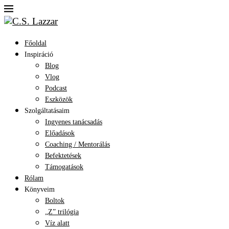
Főoldal
Inspiráció
Blog
Vlog
Podcast
Eszközök
Szolgáltatásaim
Ingyenes tanácsadás
Előadások
Coaching / Mentorálás
Befektetések
Támogatások
Rólam
Könyveim
Boltok
„Z” trilógia
Víz alatt