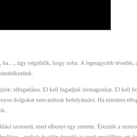
d, ha…, úgy végződik, hogy
soha
. A legnagyobb tévedés, 
 rendelkezünk.
k: elfogadásra. El kell fogadjuk önmagunkat. El kell fog
izonyos dolgokat nem tudunk befolyásolni. Ha mindent elf
unk.
ldául szomorú, mert elhunyt egy szerette. Érezzük a szomo
lmúljon -, tudjuk és talán érezzük is ezzel egyidőben az