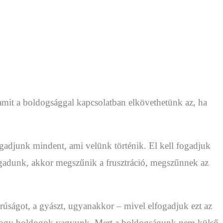
amit a boldogsággal kapcsolatban elkövethetünk az, ha
adjunk mindent, ami velünk történik. El kell fogadjuk
ogadunk, akkor megszűnik a frusztráció, megszűnnek az
rúságot, a gyászt, ugyanakkor – mivel elfogadjuk ezt az
t, hogy boldogok vagyunk. Mert a boldogságunk nem külső