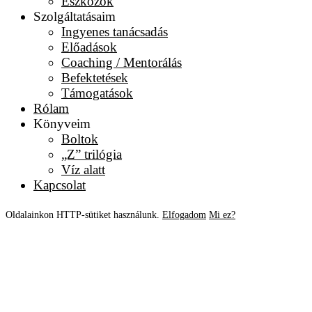
Eszközök
Szolgáltatásaim
Ingyenes tanácsadás
Előadások
Coaching / Mentorálás
Befektetések
Támogatások
Rólam
Könyveim
Boltok
„Z” trilógia
Víz alatt
Kapcsolat
Oldalainkon HTTP-sütiket használunk.
Elfogadom
Mi ez?