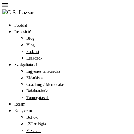
Főoldal
Inspiráció
Blog
Vlog
Podcast
Eszközök
Szolgáltatásaim
Ingyenes tanácsadás
Előadások
Coaching / Mentorálás
Befektetések
Támogatások
Rólam
Könyveim
Boltok
„Z” trilógia
Víz alatt