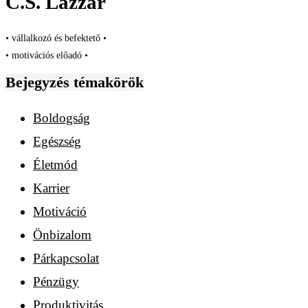
C.S. Lazzar
• vállalkozó és befektető •
• motivációs előadó •
Bejegyzés témakörök
Boldogság
Egészség
Életmód
Karrier
Motiváció
Önbizalom
Párkapcsolat
Pénzügy
Produktivitás