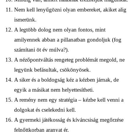
Nem kell lenyűgözni olyan embereket, akiket alig
ismerünk.
A legtöbb dolog nem olyan fontos, mint
amilyennek abban a pillanatban gondoljuk (fog
számítani öt év múlva?).
A nézőpontváltás rengeteg problémát megold, ne
legyünk befásultak, csökönyösek.
A siker és a boldogság kéz a kézben járnak, de
egyik a másikat nem helyettesítheti.
A remény nem egy stratégia – kézbe kell venni a
dolgokat és cselekedni kell.
A gyermeki játékosság és kíváncsiság megőrzése
felnőttkorban aranyat ér.