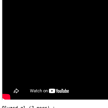
Olvasd el 
(2 perc)
 ⇩