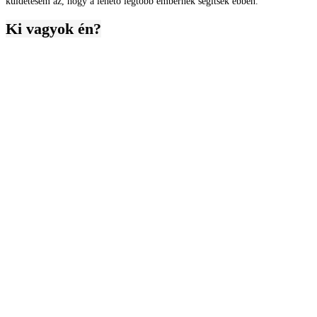
küldetésem az, hogy a lehető legtöbb embernek segítsek ebben.”
Ki vagyok én?