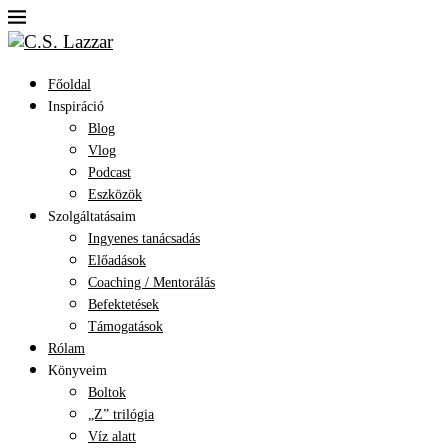
Főoldal
Inspiráció
Blog
Vlog
Podcast
Eszközök
Szolgáltatásaim
Ingyenes tanácsadás
Előadások
Coaching / Mentorálás
Befektetések
Támogatások
Rólam
Könyveim
Boltok
„Z” trilógia
Víz alatt