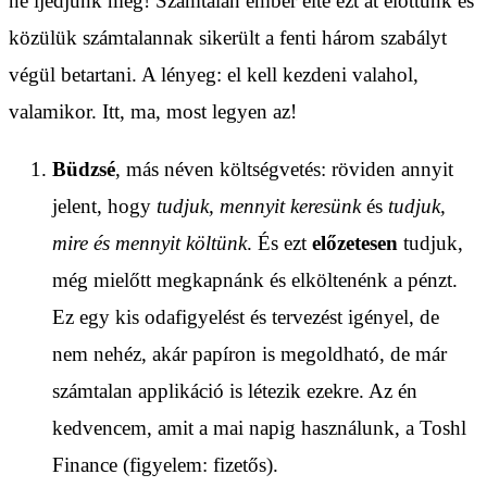
ne ijedjünk meg! Számtalan ember élte ezt át előttünk és
közülük számtalannak sikerült a fenti három szabályt
végül betartani. A lényeg: el kell kezdeni valahol,
valamikor. Itt, ma, most legyen az!
Büdzsé
, más néven költségvetés: röviden annyit
jelent, hogy
tudjuk, mennyit keresünk
és
tudjuk,
mire és mennyit költünk
. És ezt
előzetesen
tudjuk,
még mielőtt megkapnánk és elköltenénk a pénzt.
Ez egy kis odafigyelést és tervezést igényel, de
nem nehéz, akár papíron is megoldható, de már
számtalan applikáció is létezik ezekre. Az én
kedvencem, amit a mai napig használunk, a Toshl
Finance (figyelem: fizetős).