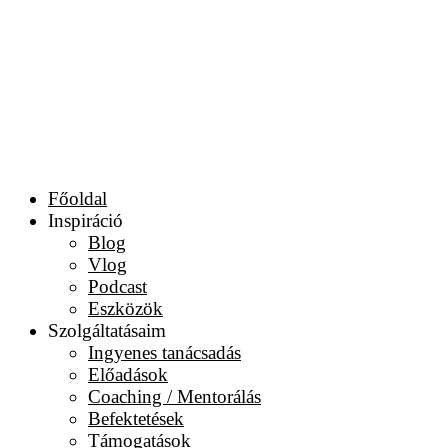
Főoldal
Inspiráció
Blog
Vlog
Podcast
Eszközök
Szolgáltatásaim
Ingyenes tanácsadás
Előadások
Coaching / Mentorálás
Befektetések
Támogatások