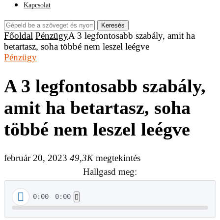
Kapcsolat
Keresés
Főoldal
Pénzügy
A 3 legfontosabb szabály, amit ha
betartasz, soha többé nem leszel leégve
Pénzügy
A 3 legfontosabb szabály,
amit ha betartasz, soha
többé nem leszel leégve
február 20, 2023
49,3K
megtekintés
Hallgasd meg:
0:00
0:00