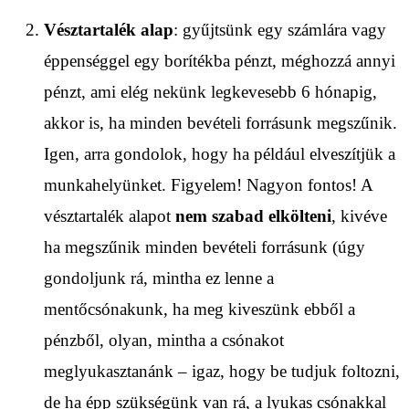
Vésztartalék alap
: gyűjtsünk egy számlára vagy
éppenséggel egy borítékba pénzt, méghozzá annyi
pénzt, ami elég nekünk legkevesebb 6 hónapig,
akkor is, ha minden bevételi forrásunk megszűnik.
Igen, arra gondolok, hogy ha például elveszítjük a
munkahelyünket. Figyelem! Nagyon fontos! A
vésztartalék alapot
nem szabad elkölteni
, kivéve
ha megszűnik minden bevételi forrásunk (úgy
gondoljunk rá, mintha ez lenne a
mentőcsónakunk, ha meg kiveszünk ebből a
pénzből, olyan, mintha a csónakot
meglyukasztanánk – igaz, hogy be tudjuk foltozni,
de ha épp szükségünk van rá, a lyukas csónakkal