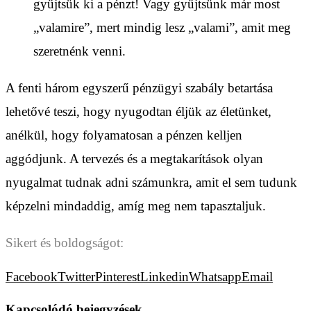
gyűjtsük ki a pénzt! Vagy gyűjtsünk már most
„valamire”, mert mindig lesz „valami”, amit meg
szeretnénk venni.
A fenti három egyszerű pénzügyi szabály betartása
lehetővé teszi, hogy nyugodtan éljük az életünket,
anélkül, hogy folyamatosan a pénzen kelljen
aggódjunk. A tervezés és a megtakarítások olyan
nyugalmat tudnak adni számunkra, amit el sem tudunk
képzelni mindaddig, amíg meg nem tapasztaljuk.
Sikert és boldogságot:
Facebook
Twitter
Pinterest
Linkedin
Whatsapp
Email
Kapcsolódó bejegyzések