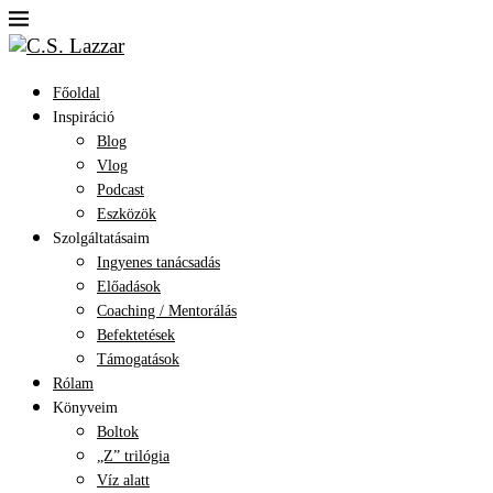
Főoldal
Inspiráció
Blog
Vlog
Podcast
Eszközök
Szolgáltatásaim
Ingyenes tanácsadás
Előadások
Coaching / Mentorálás
Befektetések
Támogatások
Rólam
Könyveim
Boltok
„Z” trilógia
Víz alatt