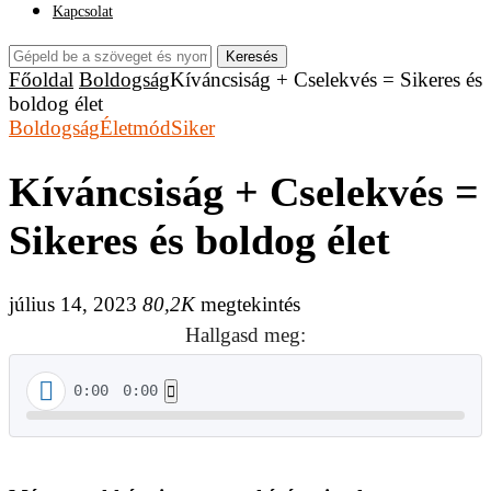
Kapcsolat
Keresés
Főoldal
Boldogság
Kíváncsiság + Cselekvés = Sikeres és
boldog élet
Boldogság
Életmód
Siker
Kíváncsiság + Cselekvés =
Sikeres és boldog élet
július 14, 2023
80,2K
megtekintés
Hallgasd meg:
0:00
0:00