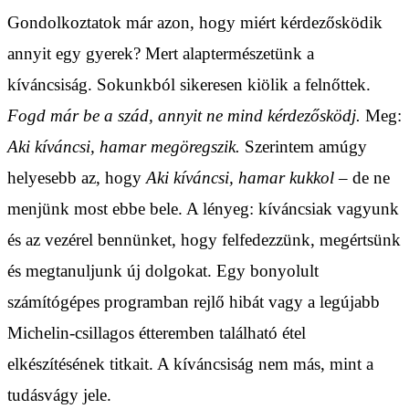
Gondolkoztatok már azon, hogy miért kérdezősködik
annyit egy gyerek? Mert alaptermészetünk a
kíváncsiság. Sokunkból sikeresen kiölik a felnőttek.
Fogd már be a szád, annyit ne mind kérdezősködj.
Meg:
Aki kíváncsi, hamar megöregszik.
Szerintem amúgy
helyesebb az, hogy
Aki kíváncsi, hamar kukkol
– de ne
menjünk most ebbe bele. A lényeg: kíváncsiak vagyunk
és az vezérel bennünket, hogy felfedezzünk, megértsünk
és megtanuljunk új dolgokat. Egy bonyolult
számítógépes programban rejlő hibát vagy a legújabb
Michelin-csillagos étteremben található étel
elkészítésének titkait. A kíváncsiság nem más, mint a
tudásvágy jele.