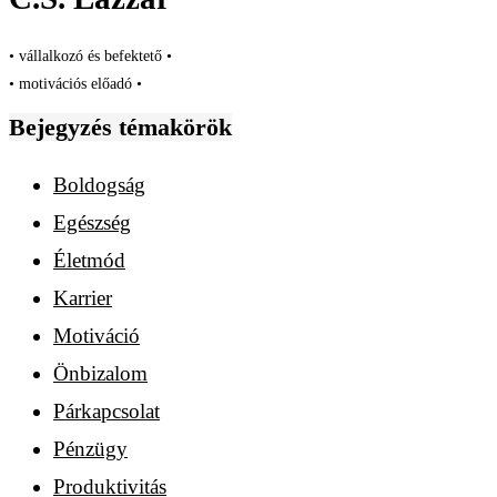
• vállalkozó és befektető •
• motivációs előadó •
Bejegyzés témakörök
Boldogság
Egészség
Életmód
Karrier
Motiváció
Önbizalom
Párkapcsolat
Pénzügy
Produktivitás