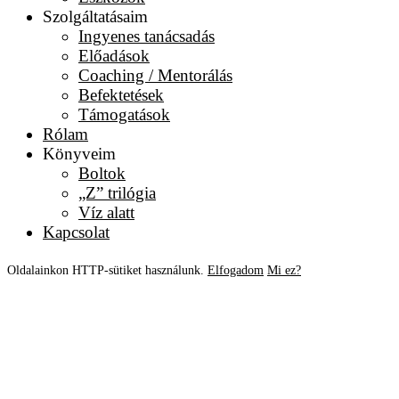
Szolgáltatásaim
Ingyenes tanácsadás
Előadások
Coaching / Mentorálás
Befektetések
Támogatások
Rólam
Könyveim
Boltok
„Z” trilógia
Víz alatt
Kapcsolat
Oldalainkon HTTP-sütiket használunk.
Elfogadom
Mi ez?