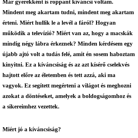
Már gyerekként is roppant kíváncsi voltam.
Mindent meg akartam tudni, mindent meg akartam
érteni. Miért hullik le a levél a fáról? Hogyan
működik a televízió? Miért van az, hogy a macskák
mindig négy lábra érkeznek? Minden kérdésem egy
újabb ajtó volt a tudás felé, amit én sosem haboztam
kinyitni. Ez a kíváncsiság és az azt kísérő cselekvés
hajtott előre az életemben és tett azzá, aki ma
vagyok. Ez segített megérteni a világot és meghozni
azokat a döntéseket, amelyek a boldogságomhoz és
a sikereimhez vezettek.
Miért jó a kíváncsiság?