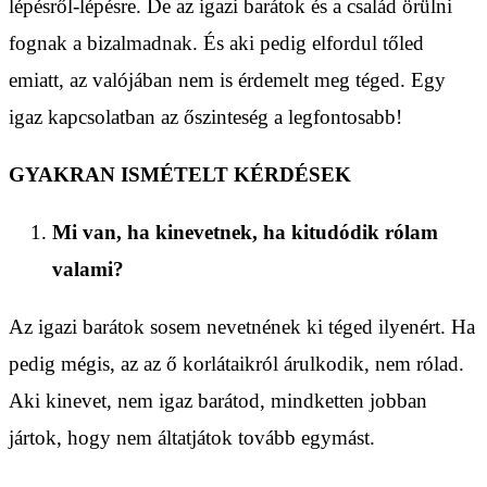
lépésről-lépésre. De az igazi barátok és a család örülni
fognak a bizalmadnak. És aki pedig elfordul tőled
emiatt, az valójában nem is érdemelt meg téged. Egy
igaz kapcsolatban az őszinteség a legfontosabb!
GYAKRAN ISMÉTELT KÉRDÉSEK
Mi van, ha kinevetnek, ha kitudódik rólam
valami?
Az igazi barátok sosem nevetnének ki téged ilyenért. Ha
pedig mégis, az az ő korlátaikról árulkodik, nem rólad.
Aki kinevet, nem igaz barátod, mindketten jobban
jártok, hogy nem áltatjátok tovább egymást.