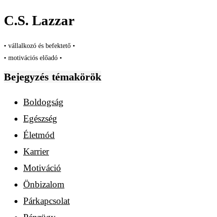
C.S. Lazzar
• vállalkozó és befektető •
• motivációs előadó •
Bejegyzés témakörök
Boldogság
Egészség
Életmód
Karrier
Motiváció
Önbizalom
Párkapcsolat