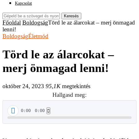
Kapcsolat
Keresés
Főoldal
Boldogság
Törd le az álarcokat – merj önmagad
lenni!
Boldogság
Életmód
Törd le az álarcokat –
merj önmagad lenni!
október 24, 2023
95,1K
megtekintés
Hallgasd meg:
0:00
0:00