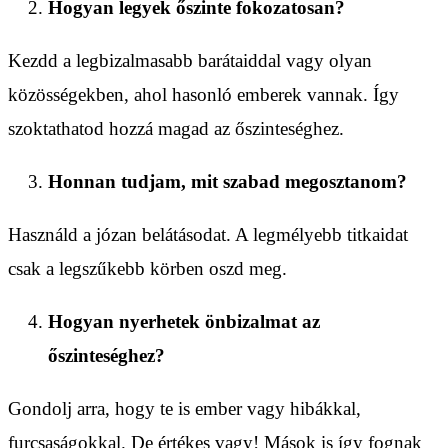
Hogyan legyek őszinte fokozatosan?
Kezdd a legbizalmasabb barátaiddal vagy olyan
közösségekben, ahol hasonló emberek vannak. Így
szoktathatod hozzá magad az őszinteséghez.
Honnan tudjam, mit szabad megosztanom?
Használd a józan belátásodat. A legmélyebb titkaidat
csak a legszűkebb körben oszd meg.
Hogyan nyerhetek önbizalmat az
őszinteséghez?
Gondolj arra, hogy te is ember vagy hibákkal,
furcsaságokkal. De értékes vagy! Mások is így fognak