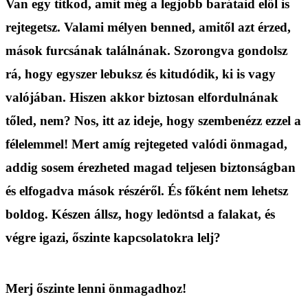
Van egy titkod, amit még a legjobb barátaid elől is
rejtegetsz. Valami mélyen benned, amitől azt érzed,
mások furcsának találnának. Szorongva gondolsz
rá, hogy egyszer lebuksz és kitudódik, ki is vagy
valójában. Hiszen akkor biztosan elfordulnának
tőled, nem? Nos, itt az ideje, hogy szembenézz ezzel a
félelemmel! Mert amíg rejtegeted valódi önmagad,
addig sosem érezheted magad teljesen biztonságban
és elfogadva mások részéről. És főként nem lehetsz
boldog. Készen állsz, hogy ledöntsd a falakat, és
végre igazi, őszinte kapcsolatokra lelj?
Merj őszinte lenni önmagadhoz!