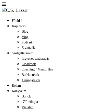
Főoldal
Inspiráció
Blog
Vlog
Podcast
Eszközök
Szolgáltatásaim
Ingyenes tanácsadás
Előadások
Coaching / Mentorálás
Befektetések
Támogatások
Rólam
Könyveim
Boltok
„Z” trilógia
Víz alatt