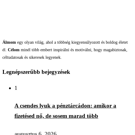
Álmom
egy olyan világ, ahol a többség kiegyensúlyozott és boldog életet
él.
Célom
minél több embert inspirálni és motiválni, hogy magabiztosak,
céltudatosak és sikeresek legyenek.
Legnépszerűbb bejegyzések
1
A csendes lyuk a pénztárcádon: amikor a
fizetésed nő, de sosem marad több
augusztus 6, 2026