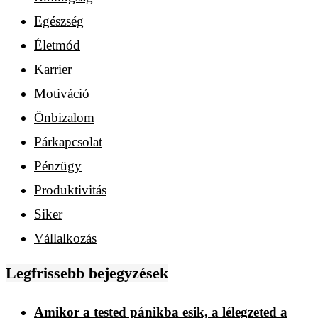
Egészség
Életmód
Karrier
Motiváció
Önbizalom
Párkapcsolat
Pénzügy
Produktivitás
Siker
Vállalkozás
Legfrissebb bejegyzések
Amikor a tested pánikba esik, a lélegzeted a