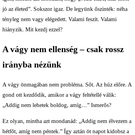
jó az életed”. Sokszor igaz. De legyünk őszinték: néha
tényleg nem vagy elégedett. Valami feszít. Valami
hiányzik. Mit kezdj ezzel?
A vágy nem ellenség – csak rossz
irányba nézünk
A vágy önmagában nem probléma. Sőt. Az húz előre. A
gond ott kezdődik, amikor a vágy feltétellé válik:
„Addig nem lehetek boldog, amíg…” Ismerős?
Ez olyan, mintha azt mondanád: „Addig nem élvezem a
hétfőt, amíg nem péntek.” Így aztán öt napot kidobsz a