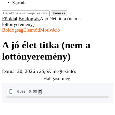
Kapcsolat
Keresés
Főoldal
Boldogság
A jó élet titka (nem a
lottónyeremény)
Boldogság
Életmód
Motiváció
A jó élet titka (nem a
lottónyeremény)
február 20, 2026
126,6K
megtekintés
Hallgasd meg:
0:00
0:00