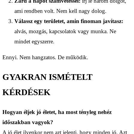
Zárd a napot számvetéssel:
írj le három dolgot,
ami rendben volt. Nem kell nagy dolog.
Válassz egy területet, amin finoman javítasz:
alvás, mozgás, kapcsolatok vagy munka. Ne
mindet egyszerre.
Ennyi. Nem hangzatos. De működik.
GYAKRAN ISMÉTELT
KÉRDÉSEK
Hogyan éljek jó életet, ha most tényleg nehéz
időszakban vagyok?
A jó élet ilyenkor nem azt jelenti, hogy minden jó. Azt