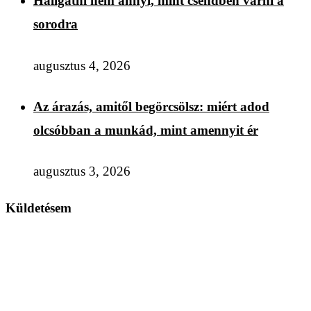
Hallgatni nem annyi, mint csendben várni a
sorodra
augusztus 4, 2026
Az árazás, amitől begörcsölsz: miért adod
olcsóbban a munkád, mint amennyit ér
augusztus 3, 2026
Küldetésem