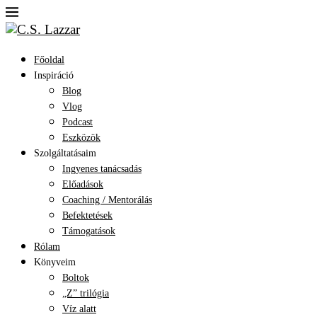
Főoldal
Inspiráció
Blog
Vlog
Podcast
Eszközök
Szolgáltatásaim
Ingyenes tanácsadás
Előadások
Coaching / Mentorálás
Befektetések
Támogatások
Rólam
Könyveim
Boltok
„Z” trilógia
Víz alatt