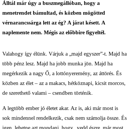
Álltál már úgy a buszmegállóban, hogy a
menetrendet bámultad, és közben mögötted
vérnarancssárga lett az ég? A járat késett. A
naplemente nem. Mégis az előbbire figyeltél.
Valahogy így élünk. Várjuk a „majd egyszer”-t. Majd ha
több pénz lesz. Majd ha jobb munka jön. Majd ha
megérkezik a nagy Ő, a lottónyeremény, az áttörés. És
közben az élet – az a makacs, hétköznapi, kicsit morcos,
de szerethető valami – csendben történik.
A legtöbb ember jó életet akar. Az is, aki már most is
sok mindennel rendelkezik, csak nem számolja össze. És
igen, lehetne azt mondani, hogy „vedd észre, már most