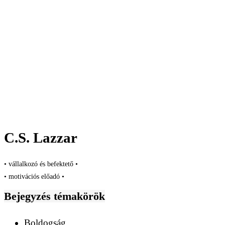
C.S. Lazzar
• vállalkozó és befektető •
• motivációs előadó •
Bejegyzés témakörök
Boldogság