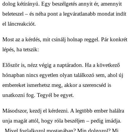
dolog kétirányú. Egy beszélgetés annyit ér, amennyit
beleteszel – és néha pont a legváratlanabb mondat indít
el láncreakciót.
Most az a kérdés, mit csinálj holnap reggel. Pár konkrét
lépés, ha tetszik:
Először is, nézz végig a naptáradon. Ha a következő
hónapban nincs egyetlen olyan találkozó sem, ahol új
embereket ismerhetsz meg, akkor a szerencséd is
unatkozni fog. Tegyél be egyet.
Másodszor, kezdj el kérdezni. A legtöbb ember halálra
unja magát attól, hogy róla beszéljen – pedig imádja.
„Mivel foglalkozol mostanában? Min dolgozol? Mi