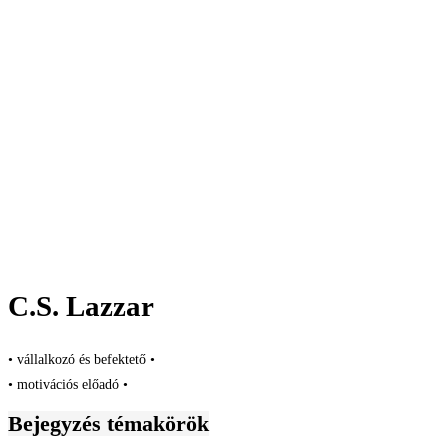
C.S. Lazzar
• vállalkozó és befektető •
• motivációs előadó •
Bejegyzés témakörök