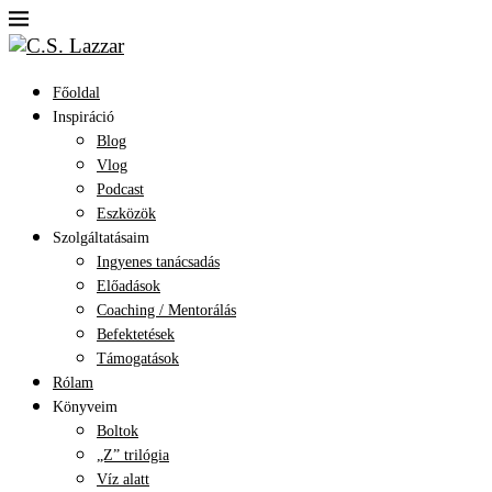
Főoldal
Inspiráció
Blog
Vlog
Podcast
Eszközök
Szolgáltatásaim
Ingyenes tanácsadás
Előadások
Coaching / Mentorálás
Befektetések
Támogatások
Rólam
Könyveim
Boltok
„Z” trilógia
Víz alatt