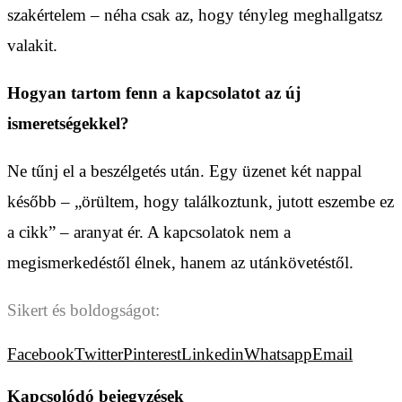
szakértelem – néha csak az, hogy tényleg meghallgatsz
valakit.
Hogyan tartom fenn a kapcsolatot az új
ismeretségekkel?
Ne tűnj el a beszélgetés után. Egy üzenet két nappal
később – „örültem, hogy találkoztunk, jutott eszembe ez
a cikk” – aranyat ér. A kapcsolatok nem a
megismerkedéstől élnek, hanem az utánkövetéstől.
Sikert és boldogságot:
Facebook
Twitter
Pinterest
Linkedin
Whatsapp
Email
Kapcsolódó bejegyzések