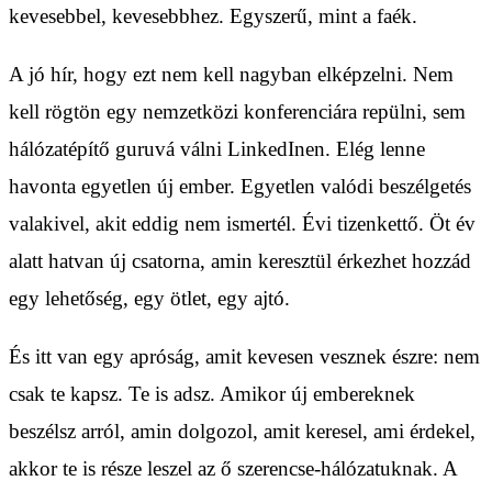
kevesebbel, kevesebbhez. Egyszerű, mint a faék.
A jó hír, hogy ezt nem kell nagyban elképzelni. Nem
kell rögtön egy nemzetközi konferenciára repülni, sem
hálózatépítő guruvá válni LinkedInen. Elég lenne
havonta egyetlen új ember. Egyetlen valódi beszélgetés
valakivel, akit eddig nem ismertél. Évi tizenkettő. Öt év
alatt hatvan új csatorna, amin keresztül érkezhet hozzád
egy lehetőség, egy ötlet, egy ajtó.
És itt van egy apróság, amit kevesen vesznek észre: nem
csak te kapsz. Te is adsz. Amikor új embereknek
beszélsz arról, amin dolgozol, amit keresel, ami érdekel,
akkor te is része leszel az ő szerencse-hálózatuknak. A