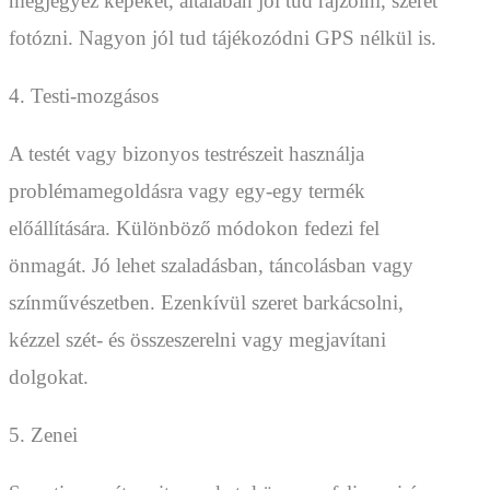
megjegyez képeket, általában jól tud rajzolni, szeret
fotózni. Nagyon jól tud tájékozódni GPS nélkül is.
4. Testi-mozgásos
A testét vagy bizonyos testrészeit használja
problémamegoldásra vagy egy-egy termék
előállítására. Különböző módokon fedezi fel
önmagát. Jó lehet szaladásban, táncolásban vagy
színművészetben. Ezenkívül szeret barkácsolni,
kézzel szét- és összeszerelni vagy megjavítani
dolgokat.
5. Zenei