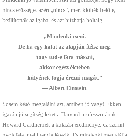
nincs erőssége, azért „nincs”, mert kiölték belőle,
beállították az igába, és azt húzhatja holtáig.
„Mindenki zseni.
De ha egy halat az alapján ítélsz meg,
hogy tud-e fára mászni,
akkor egész életében
hülyének fogja érezni magát.”
— Albert Einstein.
Sosem késő megtalálni azt, amiben jó vagy! Ebben
igazán jó segítség lehet a Harvard professzorának,
Howard Gardnernek a kutatási eredménye: ez szerint
nyolcféle intelligencia létezik. És mindenki megtalálja