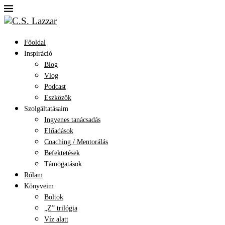
Főoldal
Inspiráció
Blog
Vlog
Podcast
Eszközök
Szolgáltatásaim
Ingyenes tanácsadás
Előadások
Coaching / Mentorálás
Befektetések
Támogatások
Rólam
Könyveim
Boltok
„Z” trilógia
Víz alatt