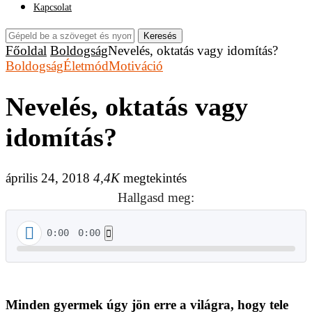
Kapcsolat
Keresés
Főoldal
Boldogság
Nevelés, oktatás vagy idomítás?
Boldogság
Életmód
Motiváció
Nevelés, oktatás vagy
idomítás?
április 24, 2018
4,4K
megtekintés
Hallgasd meg:
0:00
0:00
Minden gyermek úgy jön erre a világra, hogy tele