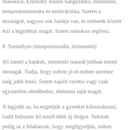
másokkal. Érzékeny mások hangulatára, érzelmeire,
temperamentumára és motivációira. Szereti a
társaságot, nagyon sok barátja van, és emberek között
érzi a legjobban magát. Szeret másokon segíteni.
8. Személyes (intraperszonális, önismereti)
Jól ismeri a határait, mindenki másnál jobban ismeri
önmagát. Tudja, hogy miben jó és miben szeretne
még jobb lenni. Szeret naplót vezetni vagy csak
egyszerűen elmélkedni, elemezni saját magát.
A legjobb az, ha engedjük a gyereket kibontakozni,
hadd fedezzen fel minél több új dolgot. Nekünk
pedig az a feladatunk, hogy megfigyeljük, miben