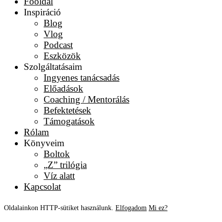
Főoldal
Inspiráció
Blog
Vlog
Podcast
Eszközök
Szolgáltatásaim
Ingyenes tanácsadás
Előadások
Coaching / Mentorálás
Befektetések
Támogatások
Rólam
Könyveim
Boltok
„Z” trilógia
Víz alatt
Kapcsolat
Oldalainkon HTTP-sütiket használunk.
Elfogadom
Mi ez?