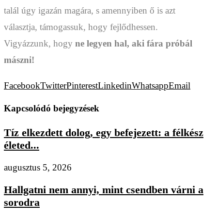
talál úgy igazán magára, s amennyiben ő is azt
választja, támogassuk, hogy fejlődhessen.
Vigyázzunk, hogy
ne legyen hal, aki fára próbál
mászni!
Facebook
Twitter
Pinterest
Linkedin
Whatsapp
Email
Kapcsolódó bejegyzések
Tíz elkezdett dolog, egy befejezett: a félkész
életed...
augusztus 5, 2026
Hallgatni nem annyi, mint csendben várni a
sorodra