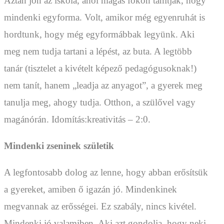
Aztán jön az iskola, ahol magas fokon tanítják, hogy
mindenki egyforma. Volt, amikor még egyenruhát is
hordtunk, hogy még egyformábbak legyünk. Aki
meg nem tudja tartani a lépést, az buta. A legtöbb
tanár (tisztelet a kivételt képező pedagógusoknak!)
nem tanít, hanem „leadja az anyagot”, a gyerek meg
tanulja meg, ahogy tudja. Otthon, a szülővel vagy
magánórán. Idomítás:kreativitás – 2:0.
Mindenki zseninek születik
A legfontosabb dolog az lenne, hogy abban erősítsük
a gyereket, amiben ő igazán jó. Mindenkinek
megvannak az erősségei. Ez szabály, nincs kivétel.
Mindenki jó valamiben. Aki azt gondolja, hogy neki