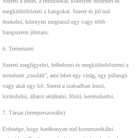
Szereti a zenét, a ritmusokat, könnyen felismeri és
megkülönbözteti a hangokat. Szeret és jól tud
énekelni, könnyen megtanul egy vagy több
hangszeren játszani.
6. Természeti
Szereti megfigyelni, felfedezni és megkülönböztetni a
természet „csodáit”, ami lehet egy virág, egy pillangó
vagy akár egy kő. Szeret a szabadban lenni,
kirándulni, állatot sétáltatni, főzni, kertészkedni.
7. Társas (interperszonális)
Erőssége, hogy hatékonyan tud kommunikálni