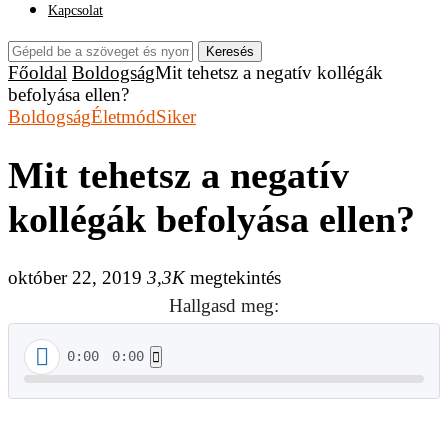
Kapcsolat
Keresés
Főoldal
Boldogság
Mit tehetsz a negatív kollégák
befolyása ellen?
Boldogság
Életmód
Siker
Mit tehetsz a negatív
kollégák befolyása ellen?
október 22, 2019
3,3K
megtekintés
Hallgasd meg:
0:00
0:00