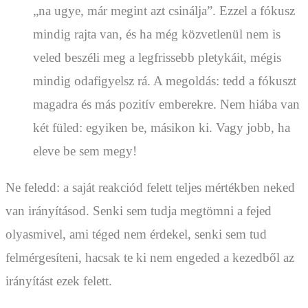
„na ugye, már megint azt csinálja”. Ezzel a fókusz
mindig rajta van, és ha még közvetlenül nem is
veled beszéli meg a legfrissebb pletykáit, mégis
mindig odafigyelsz rá. A megoldás: tedd a fókuszt
magadra és más pozitív emberekre. Nem hiába van
két füled: egyiken be, másikon ki. Vagy jobb, ha
eleve be sem megy!
Ne feledd: a saját reakciód felett teljes mértékben neked
van irányításod. Senki sem tudja megtömni a fejed
olyasmivel, ami téged nem érdekel, senki sem tud
felmérgesíteni, hacsak te ki nem engeded a kezedből az
irányítást ezek felett.