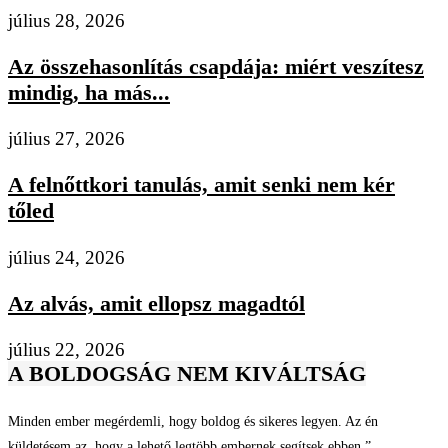
július 28, 2026
Az összehasonlítás csapdája: miért veszítesz
mindig, ha más...
július 27, 2026
A felnőttkori tanulás, amit senki nem kér
tőled
július 24, 2026
Az alvás, amit ellopsz magadtól
július 22, 2026
A BOLDOGSÁG NEM KIVÁLTSÁG
Minden ember megérdemli, hogy boldog és sikeres legyen. Az én
küldetésem az, hogy a lehető legtöbb embernek segítsek ebben.”