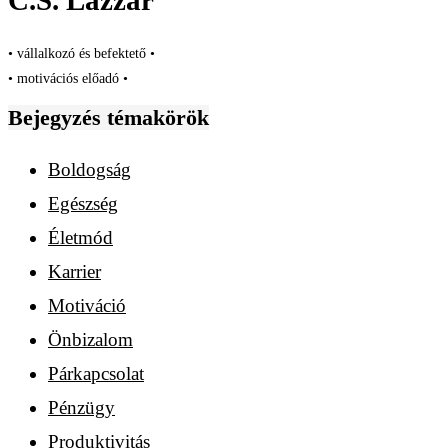
C.S. Lazzar
• vállalkozó és befektető •
• motivációs előadó •
Bejegyzés témakörök
Boldogság
Egészség
Életmód
Karrier
Motiváció
Önbizalom
Párkapcsolat
Pénzügy
Produktivitás