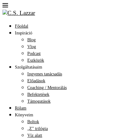
Főoldal
Inspiráció
Blog
Vlog
Podcast
Eszközök
Szolgáltatásaim
Ingyenes tanácsadás
Előadások
Coaching / Mentorálás
Befektetések
Támogatások
Rólam
Könyveim
Boltok
„Z” trilógia
Víz alatt