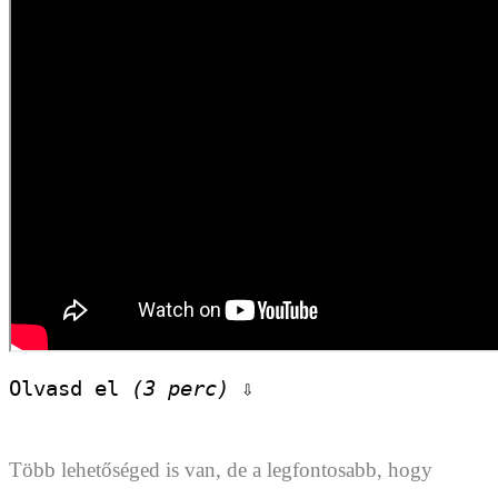
Olvasd el 
(3 perc)
 ⇩
Több lehetőséged is van, de a legfontosabb, hogy