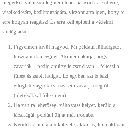
megértsd: valószínűleg nem lehet hatásod az emberre,
viselkedésére, beállítottságára, viszont arra igen, hogy te
erre hogyan reagálsz! És erre kell építeni a védelmi
stratégiádat:
Figyelmen kívül hagyod. Mi például fülhallgatót
használunk a cégnél. Aki nem akarja, hogy
zavarják – pedig amúgy is csend van -, felteszi a
fülest és zenét hallgat. Ez egyben azt is jelzi,
elfoglalt vagyok és más sem zavarja meg őt
(pletykákkal főleg nem).
Ha van rá lehetőség, változtass helyet, kerüld a
társaságát, például ülj át más irodába.
Kerüld az interakciókat vele, akkor is, ha ő aktívan