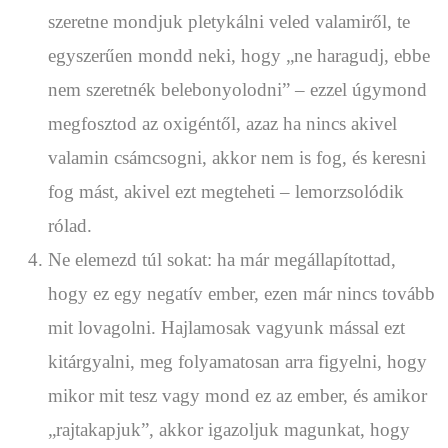
szeretne mondjuk pletykálni veled valamiről, te
egyszerűen mondd neki, hogy „ne haragudj, ebbe
nem szeretnék belebonyolodni” – ezzel úgymond
megfosztod az oxigéntől, azaz ha nincs akivel
valamin csámcsogni, akkor nem is fog, és keresni
fog mást, akivel ezt megteheti – lemorzsolódik
rólad.
Ne elemezd túl sokat: ha már megállapítottad,
hogy ez egy negatív ember, ezen már nincs tovább
mit lovagolni. Hajlamosak vagyunk mással ezt
kitárgyalni, meg folyamatosan arra figyelni, hogy
mikor mit tesz vagy mond ez az ember, és amikor
„rajtakapjuk”, akkor igazoljuk magunkat, hogy