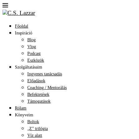
Főoldal
Inspiráció
Blog
Vlog
Podcast
Eszközök
Szolgáltatásaim
Ingyenes tanácsadás
Előadások
Coaching / Mentorálás
Befektetések
Támogatások
Rólam
Könyveim
Boltok
„Z” trilógia
Víz alatt