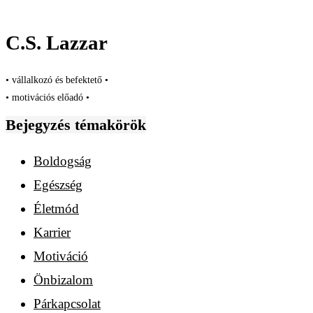
C.S. Lazzar
• vállalkozó és befektető •
• motivációs előadó •
Bejegyzés témakörök
Boldogság
Egészség
Életmód
Karrier
Motiváció
Önbizalom
Párkapcsolat