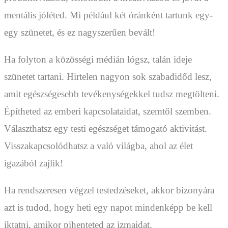
mentális jóléted. Mi például két óránként tartunk egy-
egy szünetet, és ez nagyszerűen bevált!
Ha folyton a közösségi médián lógsz, talán ideje
szünetet tartani. Hirtelen nagyon sok szabadidőd lesz,
amit egészségesebb tevékenységekkel tudsz megtölteni.
Építheted az emberi kapcsolataidat, szemtől szemben.
Választhatsz egy testi egészséget támogató aktivitást.
Visszakapcsolódhatsz a való világba, ahol az élet
igazából zajlik!
Ha rendszeresen végzel testedzéseket, akkor bizonyára
azt is tudod, hogy heti egy napot mindenképp be kell
iktatni, amikor pihenteted az izmaidat.