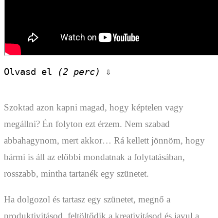
Olvasd el 
(2 perc)
 ⇩
Szoktad azon kapni magad, hogy képtelen vagy
megállni? Én folyton ezt érzem. Nem szabad
abbahagynom, mert akkor… Rá kellett jönnöm, hogy
bármi is áll az előbbi mondatnak a folytatásában,
rosszabb, mintha tartanék egy szünetet.
Ha dolgozol és tartasz egy szünetet, megnő a
produktivitásod, feltöltődik a kreativitásod és javul a