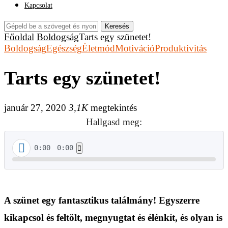
Kapcsolat
Keresés
Főoldal
Boldogság
Tarts egy szünetet!
Boldogság
Egészség
Életmód
Motiváció
Produktivitás
Tarts egy szünetet!
január 27, 2020
3,1K
megtekintés
Hallgasd meg:
0:00
0:00
A szünet egy fantasztikus találmány! Egyszerre
kikapcsol és feltölt, megnyugtat és élénkít, és olyan is