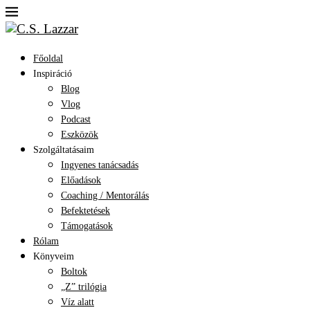
Főoldal
Inspiráció
Blog
Vlog
Podcast
Eszközök
Szolgáltatásaim
Ingyenes tanácsadás
Előadások
Coaching / Mentorálás
Befektetések
Támogatások
Rólam
Könyveim
Boltok
„Z” trilógia
Víz alatt