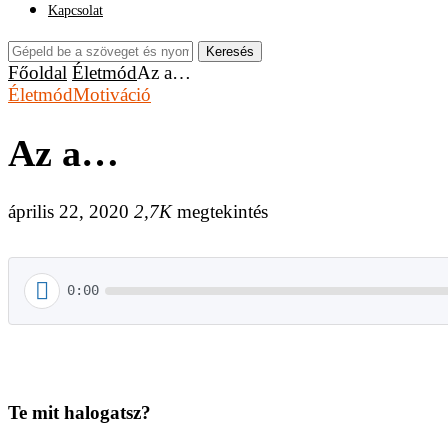
Kapcsolat
Keresés
Főoldal
Életmód
Az a…
Életmód
Motiváció
Az a…
április 22, 2020
2,7K
megtekintés
0:00
Te mit halogatsz?