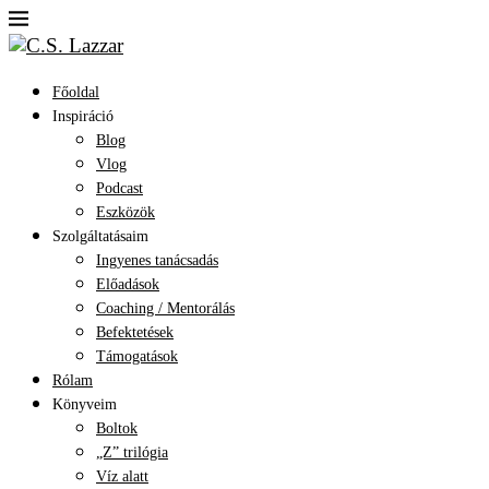
Főoldal
Inspiráció
Blog
Vlog
Podcast
Eszközök
Szolgáltatásaim
Ingyenes tanácsadás
Előadások
Coaching / Mentorálás
Befektetések
Támogatások
Rólam
Könyveim
Boltok
„Z” trilógia
Víz alatt