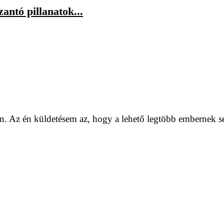
antó pillanatok...
. Az én küldetésem az, hogy a lehető legtöbb embernek se