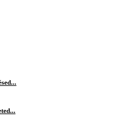
sed...
ted...