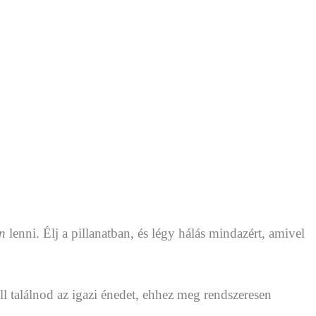
en
lenni. Élj a pillanatban, és légy hálás mindazért, amivel
l találnod az igazi énedet, ehhez meg rendszeresen