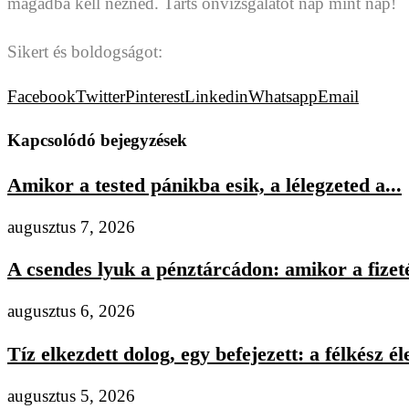
magadba kell nézned. Tarts önvizsgálatot nap mint nap!
Sikert és boldogságot:
Facebook
Twitter
Pinterest
Linkedin
Whatsapp
Email
Kapcsolódó bejegyzések
Amikor a tested pánikba esik, a lélegzeted a...
augusztus 7, 2026
A csendes lyuk a pénztárcádon: amikor a fizeté
augusztus 6, 2026
Tíz elkezdett dolog, egy befejezett: a félkész éle
augusztus 5, 2026