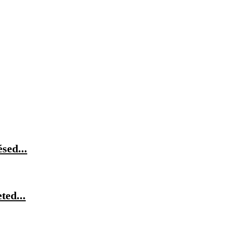
sed...
ted...