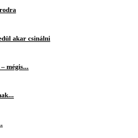
orodra
dül akar csinálni
– mégis...
ak...
.