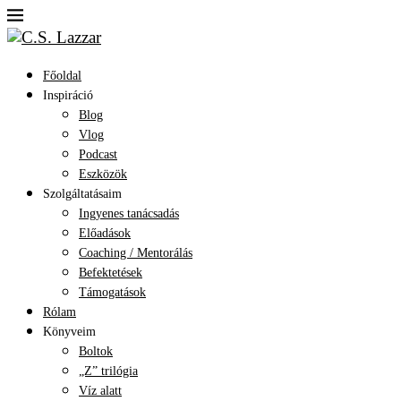
Főoldal
Inspiráció
Blog
Vlog
Podcast
Eszközök
Szolgáltatásaim
Ingyenes tanácsadás
Előadások
Coaching / Mentorálás
Befektetések
Támogatások
Rólam
Könyveim
Boltok
„Z” trilógia
Víz alatt