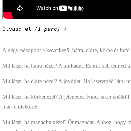
Olvasd el 
(1 perc)
 ⇩
A négy nézőpont a következő: hátra, előre, körbe és befel
Mit látsz, ha hátra nézel? A múltadat. És mit kell tenned 
Mit látsz, ha előre nézel? A jövődet. Hol szeretnéd látni 
Mit látsz, ha körbenézel? A jelenedet. Nincs siker anélk
már rendelkezel.
Mit látsz, ha magadba nézel? Önmagadat. Ahhoz, hogy megt