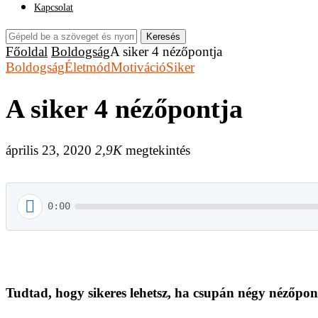
Kapcsolat
Keresés
Főoldal
Boldogság
A siker 4 nézőpontja
Boldogság
Életmód
Motiváció
Siker
A siker 4 nézőpontja
április 23, 2020
2,9K
megtekintés
0:00
Tudtad, hogy sikeres lehetsz, ha csupán négy nézőpon