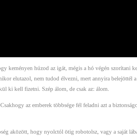
ogy keményen húzod az igát, mégis a hó végén szorítani ke
ikor elutazol, nem tudod élvezni, mert annyira belejöttél 
ül ki kell fizetni. Szép álom, de csak az: álom.
akhogy az emberek többsége fél feladni azt a biztonságot
g aközött, hogy nyolctól ötig robotolsz, vagy a saját lábad