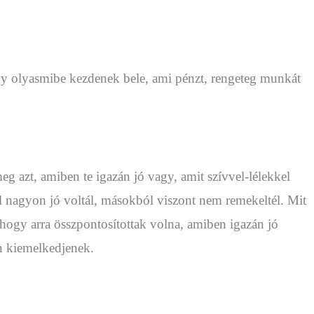
gy olyasmibe kezdenek bele, ami pénzt, rengeteg munkát
eg azt, amiben te igazán jó vagy, amit szívvel-lélekkel
ból nagyon jó voltál, másokból viszont nem remekeltél. Mit
 hogy arra összpontosítottak volna, amiben igazán jó
ben kiemelkedjenek.