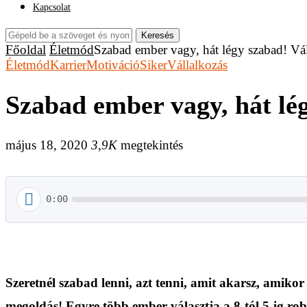
Kapcsolat
Keresés
Főoldal
Életmód
Szabad ember vagy, hát légy szabad! Vál
Életmód
Karrier
Motiváció
Siker
Vállalkozás
Szabad ember vagy, hát lég
május 18, 2020
3,9K
megtekintés
0:00
Szeretnél szabad lenni, azt tenni, amit akarsz, am
megoldás! Egyre több ember választja a 8-tól 5-ig rob