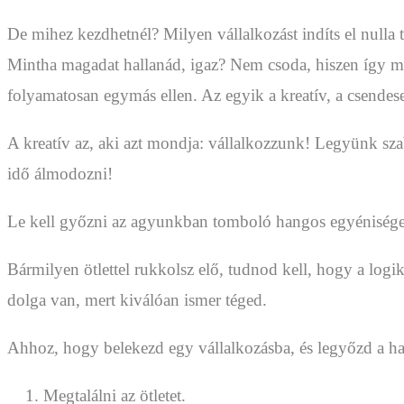
De mihez kezdhetnél? Milyen vállalkozást indíts el nulla t
Mintha magadat hallanád, igaz? Nem csoda, hiszen így
folyamatosan egymás ellen. Az egyik a kreatív, a csendes
A kreatív az, aki azt mondja: vállalkozzunk! Legyünk szaba
idő álmodozni!
Le kell győzni az agyunkban tomboló hangos egyéniséget
Bármilyen ötlettel rukkolsz elő, tudnod kell, hogy a log
dolga van, mert kiválóan ismer téged.
Ahhoz, hogy belekezd egy vállalkozásba, és legyőzd a h
Megtalálni az ötletet.