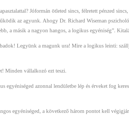
apasztalattal? Jóformán ötleted sincs, félretett pénzed sin
 működik az agyunk. Ahogy Dr. Richard Wiseman pszichol
ebb, a másik a nagyon hangos, a logikus egyéniség”. Kitalá
dok! Legyünk a magunk ura! Mire a logikus leinti: szállj le
! Minden vállalkozó ezt teszi.
ikus egyéniséged azonnal lendületbe lép és érveket fog ke
angos egyéniséged, a következő három pontot kell végigjá