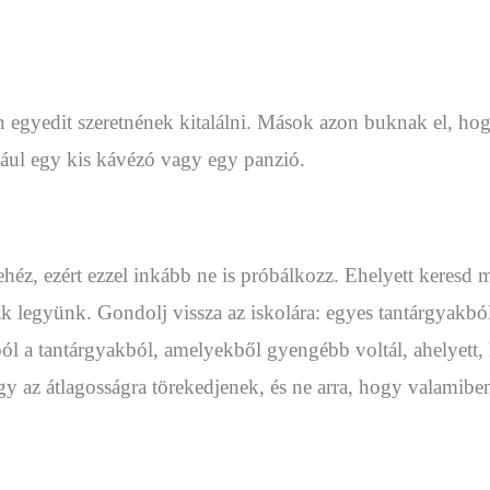
 egyedit szeretnének kitalálni. Mások azon buknak el, ho
ldául egy kis kávézó vagy egy panzió.
éz, ezért ezzel inkább ne is próbálkozz. Ehelyett keresd m
osak legyünk. Gondolj vissza az iskolára: egyes tantárgyak
kból a tantárgyakból, amelyekből gyengébb voltál, ahelyett,
hogy az átlagosságra törekedjenek, és ne arra, hogy valami