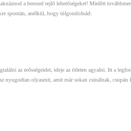
ll aknáznod a benned rejlő lehetőségeket! Mielőtt továbbme
ekre spontán, anélkül, hogy túlgondolnád:
alálni az erősségeidet, ideje az ötleten agyalni. Itt a legf
tsz nyugodtan olyasmit, amit már sokan csinálnak, csupán 