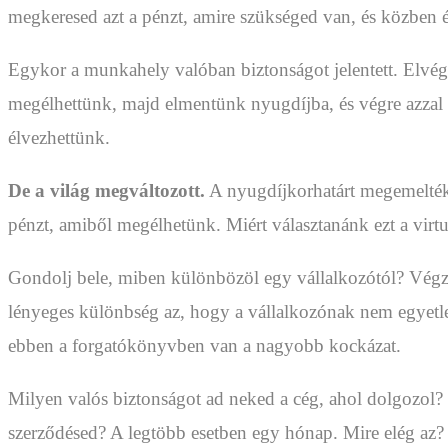
megkeresed azt a pénzt, amire szükséged van, és közben 
Egykor a munkahely valóban biztonságot jelentett. Elvége
megélhettünk, majd elmentünk nyugdíjba, és végre azzal 
élvezhettünk.
De a világ megváltozott.
A nyugdíjkorhatárt megemelték
pénzt, amiből megélhetünk. Miért választanánk ezt a vir
Gondolj bele, miben különbözöl egy vállalkozótól? Végze
lényeges különbség az, hogy a vállalkozónak nem egyetlen 
ebben a forgatókönyvben van a nagyobb kockázat.
Milyen valós biztonságot ad neked a cég, ahol dolgozol? 
szerződésed? A legtöbb esetben egy hónap. Mire elég az? 