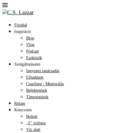
Főoldal
Inspiráció
Blog
Vlog
Podcast
Eszközök
Szolgáltatásaim
Ingyenes tanácsadás
Előadások
Coaching / Mentorálás
Befektetések
Támogatások
Rólam
Könyveim
Boltok
„Z” trilógia
Víz alatt