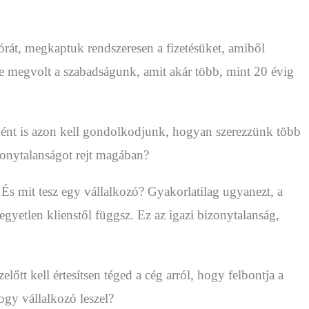
rát, megkaptuk rendszeresen a fizetésüket, amiből
e megvolt a szabadságunk, amit akár több, mint 20 évig
ént is azon kell gondolkodjunk, hogyan szerezzünk több
zonytalanságot rejt magában?
És mit tesz egy vállalkozó? Gyakorlatilag ugyanezt, a
gyetlen klienstől függsz. Ez az igazi bizonytalanság,
t kell értesítsen téged a cég arról, hogy felbontja a
ogy vállalkozó leszel?