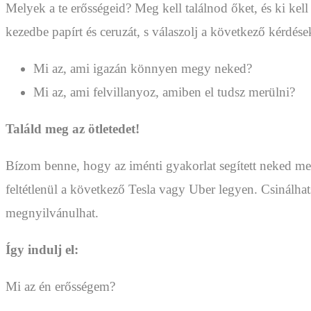
Melyek a te erősségeid? Meg kell találnod őket, és ki ke
kezedbe papírt és ceruzát, s válaszolj a következő kérdés
Mi az, ami igazán könnyen megy neked?
Mi az, ami felvillanyoz, amiben el tudsz merülni?
Találd meg az ötletedet!
Bízom benne, hogy az iménti gyakorlat segített neked megt
feltétlenül a következő Tesla vagy Uber legyen. Csinálha
megnyilvánulhat.
Így indulj el:
Mi az én erősségem?