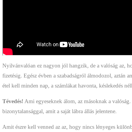
Nyilvánvalóan ez nagyon jól hangzik, de a valóság az, h
fizetésig. Egész évben a szabadságról álmodozol, aztán am
étel kell minden nap, a számlákat havonta, késlekedés nélk
Tévedés!
Ami egyeseknek álom, az másoknak a valóság. Cs
bizonytalansággal, amit a saját lábra állás jelentene.
Amit észre kell venned az az, hogy nincs lényeges különbsé