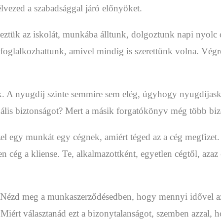
élvezed a szabadsággal járó előnyöket.
ztük az iskolát, munkába álltunk, dolgoztunk napi nyolc ó
foglalkozhattunk, amivel mindig is szerettünk volna. Végr
. A nyugdíj szinte semmire sem elég, úgyhogy nyugdíjask
tuális biztonságot? Mert a másik forgatókönyv még több bi
l egy munkát egy cégnek, amiért téged az a cég megfizet. 
cég a kliense. Te, alkalmazottként, egyetlen cégtől, azaz e
Nézd meg a munkaszerződésedben, hogy mennyi idővel azelőt
Miért választanád ezt a bizonytalanságot, szemben azzal, h