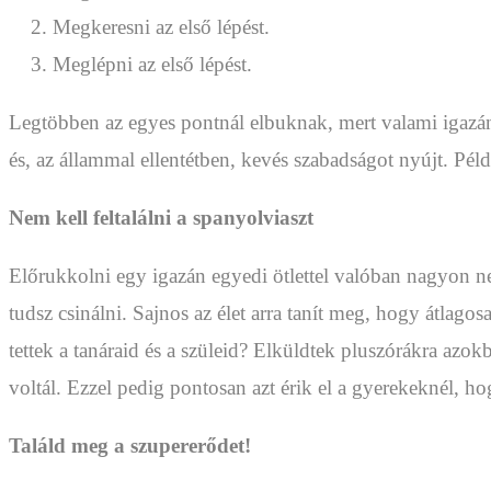
Megkeresni az első lépést.
Meglépni az első lépést.
Legtöbben az egyes pontnál elbuknak, mert valami igazán
és, az állammal ellentétben, kevés szabadságot nyújt. Pé
Nem kell feltalálni a spanyolviaszt
Előrukkolni egy igazán egyedi ötlettel valóban nagyon neh
tudsz csinálni. Sajnos az élet arra tanít meg, hogy átlag
tettek a tanáraid és a szüleid? Elküldtek pluszórákra azo
voltál. Ezzel pedig pontosan azt érik el a gyerekeknél, 
Találd meg a szupererődet!