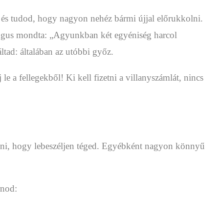
cs, és tudod, hogy nagyon nehéz bármi újjal előrukkolni.
ógus mondta: „Agyunkban két egyéniség harcol
ltad: általában az utóbbi győz.
 a fellegekből! Ki kell fizetni a villanyszámlát, nincs
resni, hogy lebeszéljen téged. Egyébként nagyon könnyű
rnod: