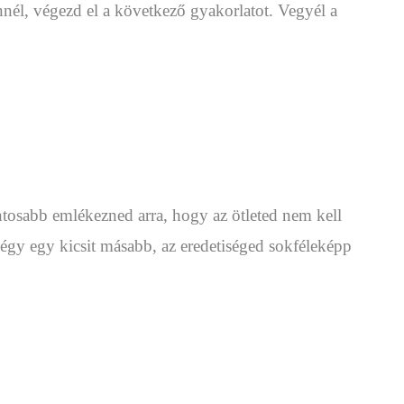
nnél, végezd el a következő gyakorlatot. Vegyél a
ontosabb emlékezned arra, hogy az ötleted nem kell
légy egy kicsit másabb, az eredetiséged sokféleképp