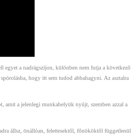
ll egyet a nadrágszíjon, különben nem futja a következő
a spórolásba, hogy itt sem tudod abbahagyni. Az asztalra
, amit a jelenlegi munkahelyük nyújt, szemben azzal a
ra állsz, önállóan, felettesektől, főnököktől függetlenül