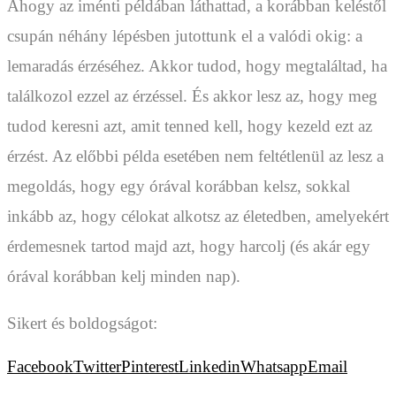
Ahogy az iménti példában láthattad, a korábban keléstől
csupán néhány lépésben jutottunk el a valódi okig: a
lemaradás érzéséhez. Akkor tudod, hogy megtaláltad, ha
találkozol ezzel az érzéssel. És akkor lesz az, hogy meg
tudod keresni azt, amit tenned kell, hogy kezeld ezt az
érzést. Az előbbi példa esetében nem feltétlenül az lesz a
megoldás, hogy egy órával korábban kelsz, sokkal
inkább az, hogy célokat alkotsz az életedben, amelyekért
érdemesnek tartod majd azt, hogy harcolj (és akár egy
órával korábban kelj minden nap).
Sikert és boldogságot:
Facebook
Twitter
Pinterest
Linkedin
Whatsapp
Email