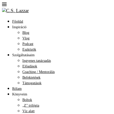
Főoldal
Inspiráció
Blog
Vlog
Podcast
Eszközök
Szolgáltatásaim
Ingyenes tanácsadás
Előadások
Coaching / Mentorálás
Befektetések
Támogatások
Rólam
Könyveim
Boltok
„Z” trilógia
Víz alatt