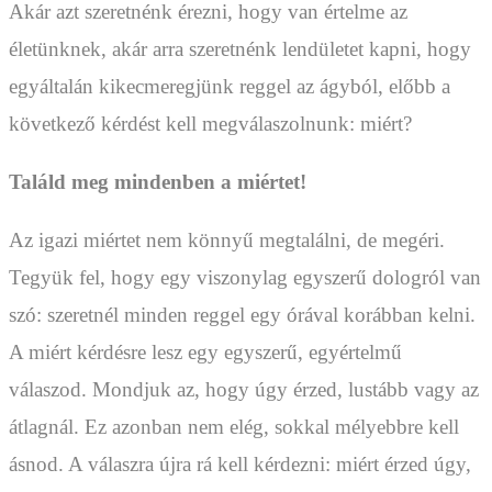
Akár azt szeretnénk érezni, hogy van értelme az
életünknek, akár arra szeretnénk lendületet kapni, hogy
egyáltalán kikecmeregjünk reggel az ágyból, előbb a
következő kérdést kell megválaszolnunk: miért?
Találd meg mindenben a miértet!
Az igazi miértet nem könnyű megtalálni, de megéri.
Tegyük fel, hogy egy viszonylag egyszerű dologról van
szó: szeretnél minden reggel egy órával korábban kelni.
A miért kérdésre lesz egy egyszerű, egyértelmű
válaszod. Mondjuk az, hogy úgy érzed, lustább vagy az
átlagnál. Ez azonban nem elég, sokkal mélyebbre kell
ásnod. A válaszra újra rá kell kérdezni: miért érzed úgy,