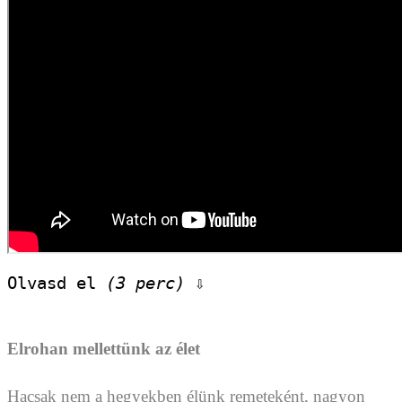
Olvasd el 
(3 perc)
 ⇩
Elrohan mellettünk az élet
Hacsak nem a hegyekben élünk remeteként, nagyon