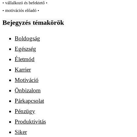
• vállalkozó és befektető •
• motivációs előadó •
Bejegyzés témakörök
Boldogság
Egészség
Életmód
Karrier
Motiváció
Önbizalom
Párkapcsolat
Pénzügy
Produktivitás
Siker