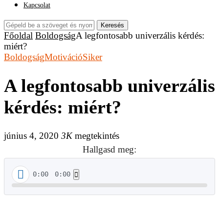
Kapcsolat
Keresés
Főoldal
Boldogság
A legfontosabb univerzális kérdés:
miért?
Boldogság
Motiváció
Siker
A legfontosabb univerzális
kérdés: miért?
június 4, 2020
3K
megtekintés
Hallgasd meg:
0:00
0:00