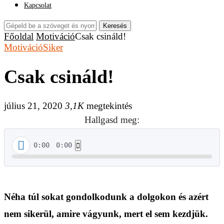
Kapcsolat
Keresés
Főoldal
Motiváció
Csak csináld!
Motiváció
Siker
Csak csináld!
július 21, 2020
3,1K
megtekintés
Hallgasd meg:
0:00
0:00
Néha túl sokat gondolkodunk a dolgokon és azért
nem sikerül, amire vágyunk, mert el sem kezdjük.