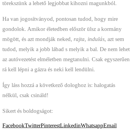
törekszünk a lehető legjobbat kihozni magunkból.
Ha van jogosítványod, pontosan tudod, hogy mire
gondolok. Amikor életedben először ülsz a kormány
mögött, és azt mondják neked,
rajta, indulás
, azt sem
tudod, melyik a jobb lábad s melyik a bal. De nem lehet
az autóvezetést elméletben megtanulni. Csak egyszerűen
rá kell lépni a gázra és neki kell lendülni.
Így láss hozzá a következő dologhoz is: halogatás
nélkül, csak csináld!
Sikert és boldogságot:
Facebook
Twitter
Pinterest
Linkedin
Whatsapp
Email