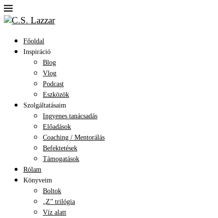
Főoldal
Inspiráció
Blog
Vlog
Podcast
Eszközök
Szolgáltatásaim
Ingyenes tanácsadás
Előadások
Coaching / Mentorálás
Befektetések
Támogatások
Rólam
Könyveim
Boltok
„Z” trilógia
Víz alatt