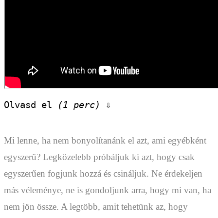
Olvasd el 
(1 perc)
 ⇩
Mi lenne, ha nem bonyolítanánk el azt, ami egyébként
egyszerű? Legközelebb próbáljuk ki azt, hogy csak
egyszerűen fogjunk hozzá és csináljuk. Ne érdekeljen
más véleménye, ne is gondoljunk arra, hogy mi van, ha
nem jön össze. A legtöbb, amit tehetünk az, hogy