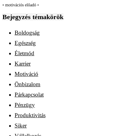
• motivációs előadó •
Bejegyzés témakörök
Boldogság
Egészség
Életmód
Karrier
Motiváció
Önbizalom
Párkapcsolat
Pénzügy
Produktivitás
Siker
Vállalkozás