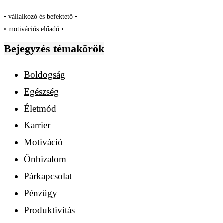
• vállalkozó és befektető •
• motivációs előadó •
Bejegyzés témakörök
Boldogság
Egészség
Életmód
Karrier
Motiváció
Önbizalom
Párkapcsolat
Pénzügy
Produktivitás