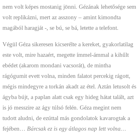
nem volt képes mostanig jönni. Gézának lehetősége sem
volt replikázni, mert az asszony – amint kimondta
magából haragját -, se bú, se bá, letette a telefont.
Végül Géza sikeresen kicserélte a kereket, gyakorlatilag
este volt, mire hazaért, megette ímmel-ámmal a kihűlt
ebédet (akarom mondani vacsorát), de mintha
rágógumit evett volna, minden falatot percekig rágott,
mégis mindegyre a torkán akadt az étel. Aztán letusolt és
ágyba bújt, a paplan alatt csak egy hideg hátat talált, azt
is jó messzire az ágy túlsó felén. Géza megint nem
tudott aludni, de ezúttal más gondolatok kavarogtak a
fejében…
Bárcsak ez is egy átlagos nap lett volna…