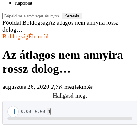
Kapcsolat
Keresés
Főoldal
Boldogság
Az átlagos nem annyira rossz
dolog…
Boldogság
Életmód
Az átlagos nem annyira
rossz dolog…
augusztus 26, 2020
2,7K
megtekintés
Hallgasd meg:
0:00
0:00