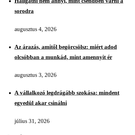
Hallgatni nem annyi, mint csendben várni a
sorodra
augusztus 4, 2026
Az árazás, amitől begörcsölsz: miért adod
olcsóbban a munkád, mint amennyit ér
augusztus 3, 2026
A vállalkozó legdrágább szokása: mindent
egyedül akar csinálni
július 31, 2026