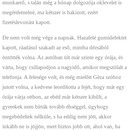
munkaerő, s talán még a hónap dolgozója oklevelet is
megérdemelné, ma kétszer is bakizott, ezért
fizetéslevonást kapott.
De nem volt még vége a napnak. Hazafelé gumidefektet
kapott, ráadásul szakadt az eső, mintha dézsából
öntötték volna. Az autóban ült már szinte egy órája, és
várta, hogy csillapodjon a nagyidő, amikor megszólalt a
telefonja. A felesége volt, és még mielőtt Géza szóhoz
jutott volna, a kedvese leordította a fejét, hogy már egy
órája várja otthon, az ebéd már kétszer kihűlt, a
gyerekek nem bírták tovább éhséggel, úgyhogy
megebédeltek nélküle, s ha eddig nem jött, akkor
inkább ne is jöjjön, mert biztos jobb ott, ahol van, ha