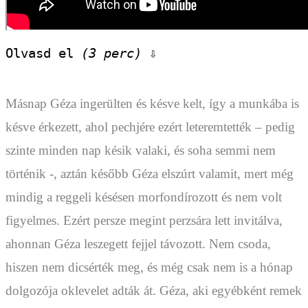
Olvasd el 
(3 perc)
 ⇩
Másnap Géza ingerülten és késve kelt, így a munkába is
késve érkezett, ahol pechjére ezért leteremtették – pedig
szinte minden nap késik valaki, és soha semmi nem
történik -, aztán később Géza elszúrt valamit, mert még
mindig a reggeli késésen morfondírozott és nem volt
figyelmes. Ezért persze megint perzsára lett invitálva,
ahonnan Géza leszegett fejjel távozott. Nem csoda,
hiszen nem dicsérték meg, és még csak nem is a hónap
dolgozója oklevelet adták át. Géza, aki egyébként remek