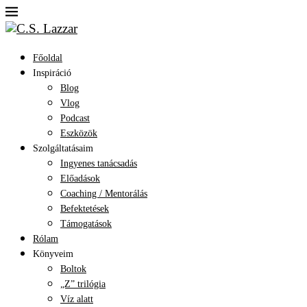
Főoldal
Inspiráció
Blog
Vlog
Podcast
Eszközök
Szolgáltatásaim
Ingyenes tanácsadás
Előadások
Coaching / Mentorálás
Befektetések
Támogatások
Rólam
Könyveim
Boltok
„Z” trilógia
Víz alatt