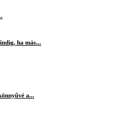
.
indig, ha más...
könnyűvé a...