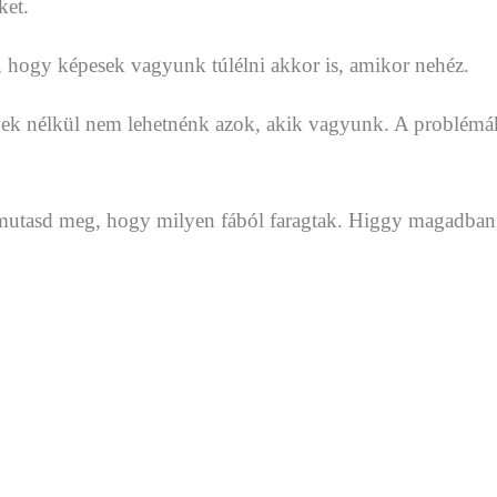
ket.
, hogy képesek vagyunk túlélni akkor is, amikor nehéz.
lyek nélkül nem lehetnénk azok, akik vagyunk. A problém
mutasd meg, hogy milyen fából faragtak. Higgy magadban, k