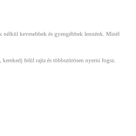
ák nélkül kevesebbek és gyengébbek lennénk. Minél
erekedj felül rajta és többszörösen nyerni fogsz.