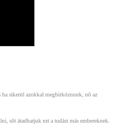
 ha sikerül azokkal megbirkóznunk, nő az
ni, sőt átadhatjuk ezt a tudást más embereknek.