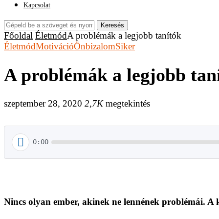
Kapcsolat
Keresés
Főoldal
Életmód
A problémák a legjobb tanítók
Életmód
Motiváció
Önbizalom
Siker
A problémák a legjobb tan
szeptember 28, 2020
2,7K
megtekintés
0:00
Nincs olyan ember, akinek ne lennének problémái. A k