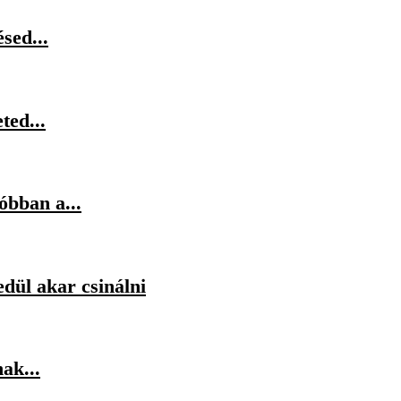
sed...
ted...
óbban a...
dül akar csinálni
ak...