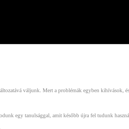
tozatává váljunk. Mert a problémák egyben kihívások, és
odunk egy tanulsággal, amit később újra fel tudunk használ