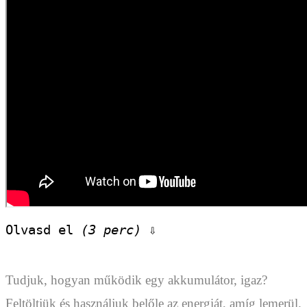
Olvasd el 
(3 perc)
 ⇩
Tudjuk, hogyan működik egy akkumulátor, igaz?
Feltöltjük és használjuk belőle az energiát, amíg lemerül.