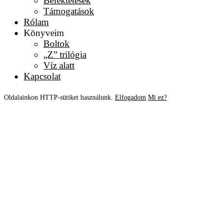
Befektetések
Támogatások
Rólam
Könyveim
Boltok
„Z” trilógia
Víz alatt
Kapcsolat
Oldalainkon HTTP-sütiket használunk.
Elfogadom
Mi ez?