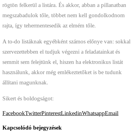
rögtön felkerül a listára. És akkor, abban a pillanatban
megszabadulok tőle, többet nem kell gondolkodnom
rajta, így tehermentesedik az elmém tőle.
A to-do listáknak egyébként számos előnye van: sokkal
szervezettebben el tudjuk végezni a feladatainkat és
semmit sem felejtünk el, hiszen ha elektronikus listát
használunk, akkor még emlékeztetőket is be tudunk
állítani magunknak.
Sikert és boldogságot:
Facebook
Twitter
Pinterest
Linkedin
Whatsapp
Email
Kapcsolódó bejegyzések