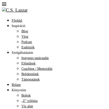
Főoldal
Inspiráció
Blog
Vlog
Podcast
Eszközök
Szolgáltatásaim
Ingyenes tanácsadás
Előadások
Coaching / Mentorálás
Befektetések
Támogatások
Rólam
Könyveim
Boltok
„Z” trilógia
Víz alatt