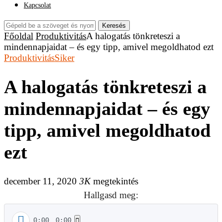
Kapcsolat
Keresés
Főoldal
Produktivitás
A halogatás tönkreteszi a
mindennapjaidat – és egy tipp, amivel megoldhatod ezt
Produktivitás
Siker
A halogatás tönkreteszi a
mindennapjaidat – és egy
tipp, amivel megoldhatod
ezt
december 11, 2020
3K
megtekintés
Hallgasd meg:
0:00
0:00