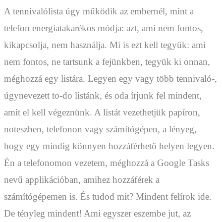
A tennivalólista úgy működik az embernél, mint a
telefon energiatakarékos módja: azt, ami nem fontos,
kikapcsolja, nem használja. Mi is ezt kell tegyük: ami
nem fontos, ne tartsunk a fejünkben, tegyük ki onnan,
méghozzá egy listára. Legyen egy vagy több tennivaló-,
úgynevezett to-do listánk, és oda írjunk fel mindent,
amit el kell végeznünk. A listát vezethetjük papíron,
noteszben, telefonon vagy számítógépen, a lényeg,
hogy egy mindig könnyen hozzáférhető helyen legyen.
Én a telefonomon vezetem, méghozzá a Google Tasks
nevű applikációban, amihez hozzáférek a
számítógépemen is. És tudod mit? Mindent felírok ide.
De tényleg mindent! Ami egyszer eszembe jut, az