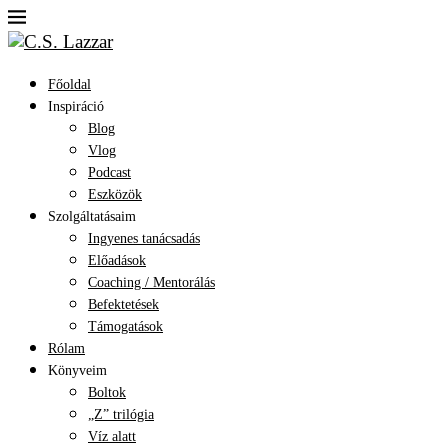
Főoldal
Inspiráció
Blog
Vlog
Podcast
Eszközök
Szolgáltatásaim
Ingyenes tanácsadás
Előadások
Coaching / Mentorálás
Befektetések
Támogatások
Rólam
Könyveim
Boltok
„Z” trilógia
Víz alatt