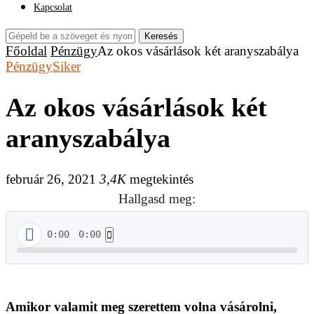
Kapcsolat
Keresés
Főoldal
Pénzügy
Az okos vásárlások két aranyszabálya
Pénzügy
Siker
Az okos vásárlások két
aranyszabálya
február 26, 2021
3,4K
megtekintés
Hallgasd meg:
0:00
0:00
Amikor valamit meg szerettem volna vásárolni,