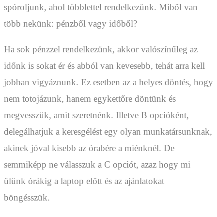
spóroljunk, ahol többlettel rendelkezünk. Miből van
több nekünk: pénzből vagy időből?
Ha sok pénzzel rendelkezünk, akkor valószínűleg az
időnk is sokat ér és abból van kevesebb, tehát arra kell
jobban vigyáznunk. Ez esetben az a helyes döntés, hogy
nem totojázunk, hanem egykettőre döntünk és
megvesszük, amit szeretnénk. Illetve B opcióként,
delegálhatjuk a keresgélést egy olyan munkatársunknak,
akinek jóval kisebb az órabére a miénknél. De
semmiképp ne válasszuk a C opciót, azaz hogy mi
ülünk órákig a laptop előtt és az ajánlatokat
böngésszük.