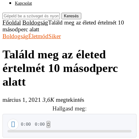
Kapcsolat
Keresés
Főoldal
Boldogság
Találd meg az életed értelmét 10
másodperc alatt
Boldogság
Életmód
Siker
Találd meg az életed
értelmét 10 másodperc
alatt
március 1, 2021
3,6K
megtekintés
Hallgasd meg:
0:00
0:00