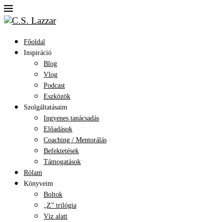
Főoldal
Inspiráció
Blog
Vlog
Podcast
Eszközök
Szolgáltatásaim
Ingyenes tanácsadás
Előadások
Coaching / Mentorálás
Befektetések
Támogatások
Rólam
Könyveim
Boltok
„Z” trilógia
Víz alatt