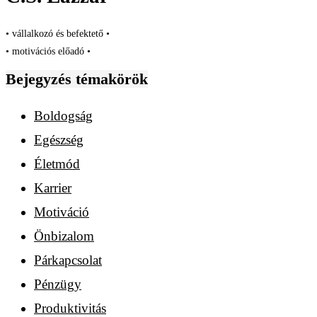
• vállalkozó és befektető •
• motivációs előadó •
Bejegyzés témakörök
Boldogság
Egészség
Életmód
Karrier
Motiváció
Önbizalom
Párkapcsolat
Pénzügy
Produktivitás