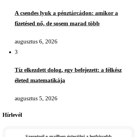
A csendes lyuk a pénztárcádon: amikor a
fizetésed nő, de sosem marad több
augusztus 6, 2026
3
Tíz elkezdett dolog, egy befejezett: a félkész
életed matematikája
augusztus 5, 2026
Hírlevél
Szeretnél e-mailben értesülni a legfrissebb