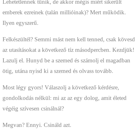
Lehetetlennek tűnik, de akkor mégis miért sikerült
emberek ezreinek (talán millióinak)? Mert működik.
Ilyen egyszerű.
Felkészültél? Semmi mást nem kell tenned, csak kövesd
az utasításokat a következő tíz másodpercben. Kezdjük!
Lazulj el. Hunyd be a szemed és számolj el magadban
ötig, utána nyisd ki a szemed és olvass tovább.
Most légy gyors! Válaszolj a következő kérdésre,
gondolkodás nélkül: mi az az egy dolog, amit életed
végéig szívesen csinálnál?
Megvan? Ennyi. Csináld azt.