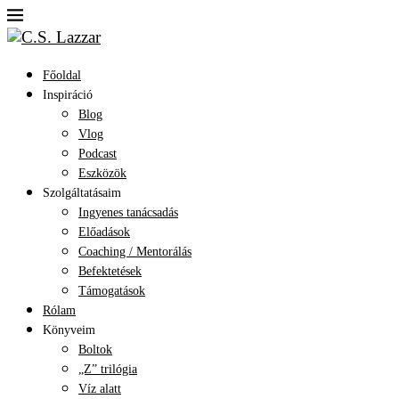
Főoldal
Inspiráció
Blog
Vlog
Podcast
Eszközök
Szolgáltatásaim
Ingyenes tanácsadás
Előadások
Coaching / Mentorálás
Befektetések
Támogatások
Rólam
Könyveim
Boltok
„Z” trilógia
Víz alatt