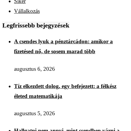
Siker
Vállalkozás
Legfrissebb bejegyzések
A csendes lyuk a pénztárcádon: amikor a
fizetésed nő, de sosem marad több
augusztus 6, 2026
Tíz elkezdett dolog, egy befejezett: a félkész
életed matematikája
augusztus 5, 2026
Hallgatni nem annyi, mint csendben várni a