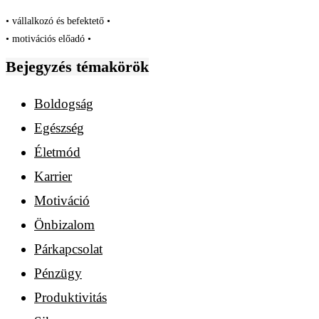
• vállalkozó és befektető •
• motivációs előadó •
Bejegyzés témakörök
Boldogság
Egészség
Életmód
Karrier
Motiváció
Önbizalom
Párkapcsolat
Pénzügy
Produktivitás