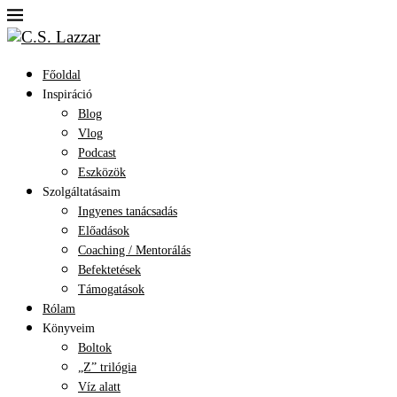
Főoldal
Inspiráció
Blog
Vlog
Podcast
Eszközök
Szolgáltatásaim
Ingyenes tanácsadás
Előadások
Coaching / Mentorálás
Befektetések
Támogatások
Rólam
Könyveim
Boltok
„Z” trilógia
Víz alatt