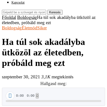
Kapcsolat
Keresés
Főoldal
Boldogság
Ha túl sok akadályba ütközöl az
életedben, próbáld meg ezt
Boldogság
Életmód
Siker
Ha túl sok akadályba
ütközöl az életedben,
próbáld meg ezt
szeptember 30, 2021
3,1K
megtekintés
Hallgasd meg:
0:00
0:00