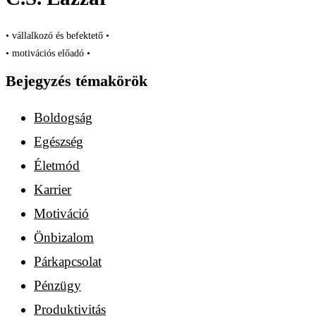
• vállalkozó és befektető •
• motivációs előadó •
Bejegyzés témakörök
Boldogság
Egészség
Életmód
Karrier
Motiváció
Önbizalom
Párkapcsolat
Pénzügy
Produktivitás