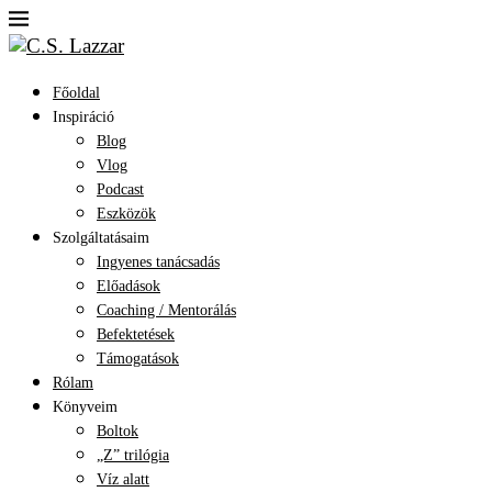
Főoldal
Inspiráció
Blog
Vlog
Podcast
Eszközök
Szolgáltatásaim
Ingyenes tanácsadás
Előadások
Coaching / Mentorálás
Befektetések
Támogatások
Rólam
Könyveim
Boltok
„Z” trilógia
Víz alatt