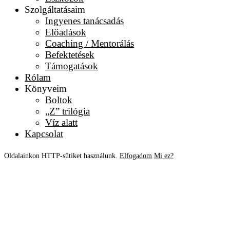
Szolgáltatásaim
Ingyenes tanácsadás
Előadások
Coaching / Mentorálás
Befektetések
Támogatások
Rólam
Könyveim
Boltok
„Z” trilógia
Víz alatt
Kapcsolat
Oldalainkon HTTP-sütiket használunk.
Elfogadom
Mi ez?