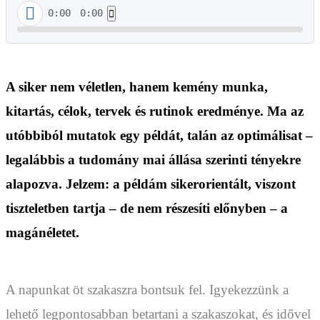
0:00
0:00
A siker nem véletlen, hanem kemény munka,
kitartás, célok, tervek és rutinok eredménye. Ma az
utóbbiból mutatok egy példát, talán az optimálisat –
legalábbis a tudomány mai állása szerinti tényekre
alapozva. Jelzem: a példám sikerorientált, viszont
tiszteletben tartja – de nem részesíti előnyben – a
magánéletet.
A napunkat öt szakaszra bontsuk fel. Igyekezzünk a
lehető legpontosabban betartani a szakaszokat, és idővel