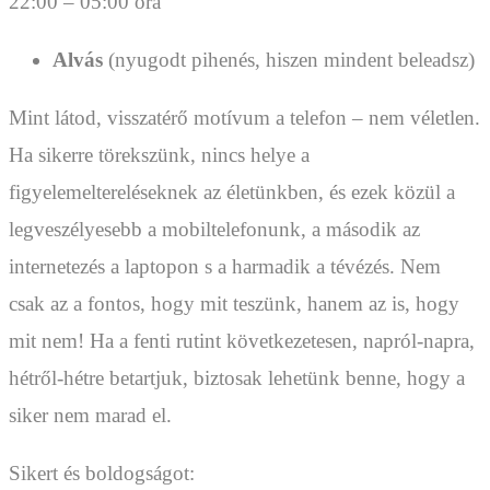
22:00 – 05:00 óra
Alvás
(nyugodt pihenés, hiszen mindent beleadsz)
Mint látod, visszatérő motívum a telefon – nem véletlen.
Ha sikerre törekszünk, nincs helye a
figyelemeltereléseknek az életünkben, és ezek közül a
legveszélyesebb a mobiltelefonunk, a második az
internetezés a laptopon s a harmadik a tévézés. Nem
csak az a fontos, hogy mit teszünk, hanem az is, hogy
mit nem! Ha a fenti rutint következetesen, napról-napra,
hétről-hétre betartjuk, biztosak lehetünk benne, hogy a
siker nem marad el.
Sikert és boldogságot: