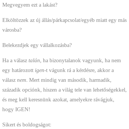
Megvegyem ezt a lakást?
Elköltözzek az új állás/párkapcsolat/egyéb miatt egy más
városba?
Belekezdjek egy vállalkozásba?
Ha a válasz
talán
, ha bizonytalanok vagyunk, ha nem
egy határozott
igen
-t vágunk rá a kérdésre, akkor a
válasz
nem
. Mert mindig van második, harmadik,
századik opciónk, hiszen a világ tele van lehetőségekkel,
és meg kell keresnünk azokat, amelyekre rávágjuk,
hogy IGEN!
Sikert és boldogságot: