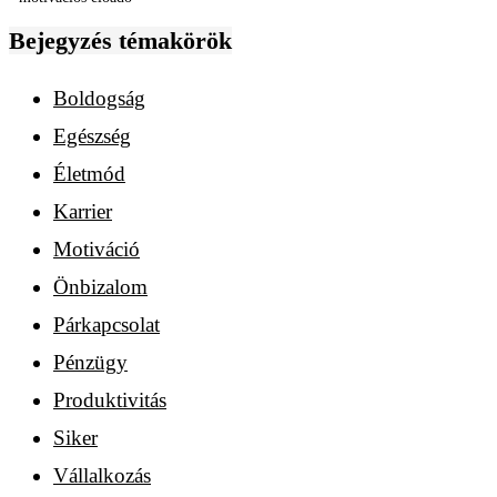
Bejegyzés témakörök
Boldogság
Egészség
Életmód
Karrier
Motiváció
Önbizalom
Párkapcsolat
Pénzügy
Produktivitás
Siker
Vállalkozás