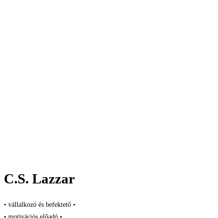
C.S. Lazzar
• vállalkozó és befektető •
• motivációs előadó •