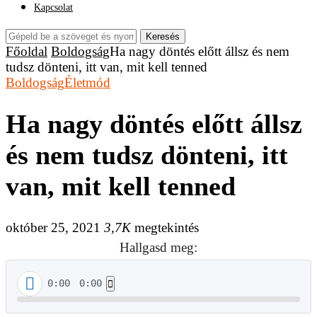
Kapcsolat
Keresés
Főoldal
Boldogság
Ha nagy döntés előtt állsz és nem
tudsz dönteni, itt van, mit kell tenned
Boldogság
Életmód
Ha nagy döntés előtt állsz
és nem tudsz dönteni, itt
van, mit kell tenned
október 25, 2021
3,7K
megtekintés
Hallgasd meg:
0:00
0:00