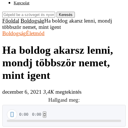
Kapcsolat
Keresés
Főoldal
Boldogság
Ha boldog akarsz lenni, mondj
többször nemet, mint igent
Boldogság
Életmód
Ha boldog akarsz lenni,
mondj többször nemet,
mint igent
december 6, 2021
3,4K
megtekintés
Hallgasd meg:
0:00
0:00