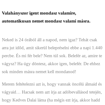
Valahányszor igent mondasz valamire,
automatikusan nemet mondasz valami másra.
Neked is 24 órából áll a napod, nem igaz? Tehát csak
arra jut időd, amit sikerül belepréselni ebbe a napi 1.440
percbe. És mi fér bele? Nem túl sok. Belefér az, amire te
vágysz? Ha úgy döntesz, akkor igen, belefér. De ehhez
sok minden másra nemet kell mondanod!
Merem feltételezni azt is, hogy vannak öncélú álmaid és
vágyaid… Hacsak nem azt írja az adóbevallásod tetején,
hogy Kedves Dalai láma (ha mégis ezt írja, akkor hadd