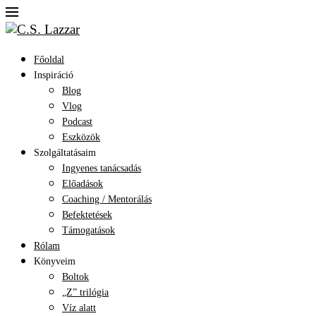
Főoldal
Inspiráció
Blog
Vlog
Podcast
Eszközök
Szolgáltatásaim
Ingyenes tanácsadás
Előadások
Coaching / Mentorálás
Befektetések
Támogatások
Rólam
Könyveim
Boltok
„Z” trilógia
Víz alatt