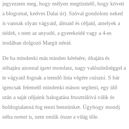
jegyezzem meg, hogy mélyen megtisztelő, hogy követi
a blogomat, kedves Dalai úr). Szóval gondolom neked
is vannak olyan vágyaid, álmaid és céljaid, amelyek a
tiédek,
s nem az anyudé, a gyerekeidé vagy a 4-es
irodában dolgozó Margit nénié.
De ha mindenki más minden kérésére, óhajára és
sóhajára azonnal
igent
mondasz, nagy valószínűséggel a
te vágyaid fognak a teendő lista végére csúszni. S bár
igencsak felemelő mindenki máson segíteni, egy idő
után a saját céljaink halogatása frusztrálóvá válik és
boldogtalanná fog tenni bennünket. Úgyhogy mondj
néha
nemet
is, nem omlik össze a világ tőle.