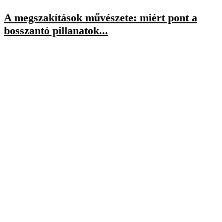
A megszakítások művészete: miért pont a
bosszantó pillanatok...
július 17, 2026
Napi 15 perc mozgás – a legjobb üzlet,...
július 16, 2026
A pénz és a szabadság csatája: miért
dolgozol...
július 14, 2026
A BOLDOGSÁG NEM KIVÁLTSÁG
Minden ember megérdemli, hogy boldog és sikeres legyen. Az én
küldetésem az, hogy a lehető legtöbb embernek segítsek ebben.”