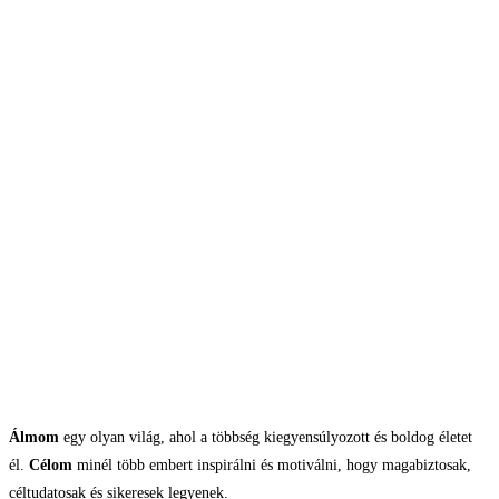
Álmom
egy olyan világ, ahol a többség kiegyensúlyozott és boldog életet
él.
Célom
minél több embert inspirálni és motiválni, hogy magabiztosak,
céltudatosak és sikeresek legyenek.