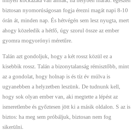
milyen kockázata van annak, ha helyben marad: egészen
biztosan nyomorúságosan fogja érezni magát napi 8-10
órán át, minden nap. És hétvégén sem lesz nyugta, mert
ahogy közeledik a hétfő, úgy szorul össze az ember
gyomra mogyorónyi méretűre.
Talán azt gondoljuk, hogy a két rossz közül ez a
kisebbik rossz. Talán a bizonytalanság rémisztőbb, mint
az a gondolat, hogy holnap is és tíz év múlva is
ugyanebben a helyzetben leszünk. De tudnunk kell,
hogy sok olyan ember van, aki megtette a lépést az
ismeretlenbe és győztesen jött ki a másik oldalon. S az is
biztos: ha meg sem próbáljuk, biztosan nem fog
sikerülni.