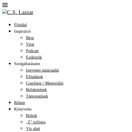
Főoldal
Inspiráció
Blog
Vlog
Podcast
Eszközök
Szolgáltatásaim
Ingyenes tanácsadás
Előadások
Coaching / Mentorálás
Befektetések
Támogatások
Rólam
Könyveim
Boltok
„Z” trilógia
Víz alatt