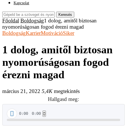
Kapcsolat
Keresés
Főoldal
Boldogság
1 dolog, amitől biztosan
nyomorúságosan fogod érezni magad
Boldogság
Karrier
Motiváció
Siker
1 dolog, amitől biztosan
nyomorúságosan fogod
érezni magad
március 21, 2022
5,4K
megtekintés
Hallgasd meg:
0:00
0:00