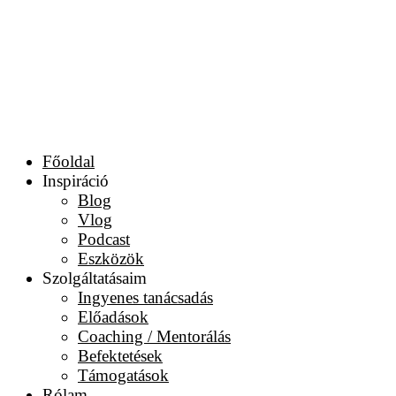
Főoldal
Inspiráció
Blog
Vlog
Podcast
Eszközök
Szolgáltatásaim
Ingyenes tanácsadás
Előadások
Coaching / Mentorálás
Befektetések
Támogatások
Rólam