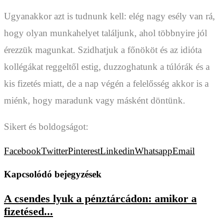
Ugyanakkor azt is tudnunk kell: elég nagy esély van rá,
hogy olyan munkahelyet találjunk, ahol többnyire jól
érezzük magunkat. Szidhatjuk a főnököt és az idióta
kollégákat reggeltől estig, duzzoghatunk a túlórák és a
kis fizetés miatt, de a nap végén a felelősség akkor is a
miénk, hogy maradunk vagy másként döntünk.
Sikert és boldogságot:
Facebook
Twitter
Pinterest
Linkedin
Whatsapp
Email
Kapcsolódó bejegyzések
A csendes lyuk a pénztárcádon: amikor a
fizetésed...