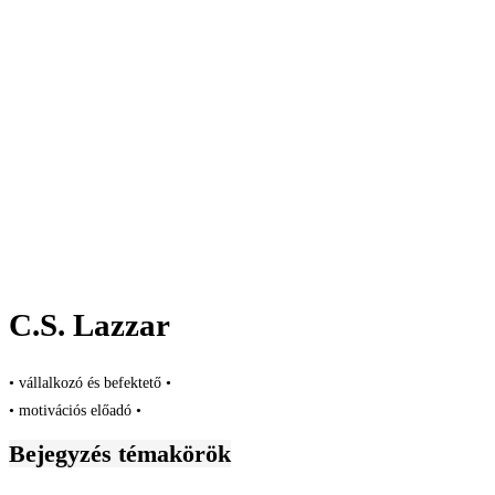
C.S. Lazzar
• vállalkozó és befektető •
• motivációs előadó •
Bejegyzés témakörök