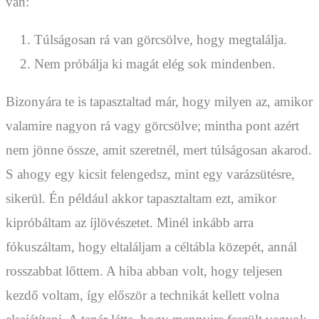
van:
Túlságosan rá van görcsölve, hogy megtalálja.
Nem próbálja ki magát elég sok mindenben.
Bizonyára te is tapasztaltad már, hogy milyen az, amikor
valamire nagyon rá vagy görcsölve; mintha pont azért
nem jönne össze, amit szeretnél, mert túlságosan akarod.
S ahogy egy kicsit felengedsz, mint egy varázsütésre,
sikerül. Én például akkor tapasztaltam ezt, amikor
kipróbáltam az íjlövészetet. Minél inkább arra
fókuszáltam, hogy eltaláljam a céltábla közepét, annál
rosszabbat lőttem. A hiba abban volt, hogy teljesen
kezdő voltam, így először a technikát kellett volna