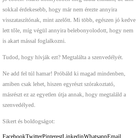
sokkal érdekesebb, hogy már nem érezte annyira
visszataszítónak, mint azelőtt. Mi több, egészen jó kedve
lett tőle, míg végül annyira belebonyolodott, hogy nem
is akart mással foglalkozni.
Tudod, hogy hívják ezt? Megtalálta a szenvedélyét.
Ne add fel túl hamar! Próbáld ki magad mindenben,
amiben csak lehet, hiszen egyrészt szórakoztató,
másrészt ez az egyetlen útja annak, hogy megtaláld a
szenvedélyed.
Sikert és boldogságot:
Facebook
Twitter
Pinterest
Linkedin
Whatsapp
Email