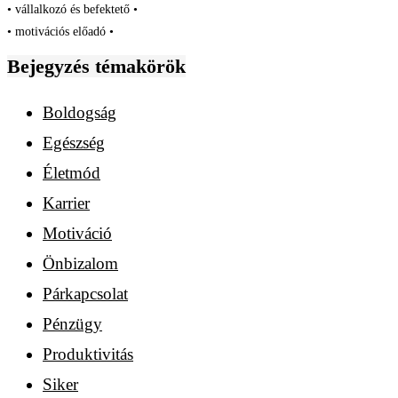
• vállalkozó és befektető •
• motivációs előadó •
Bejegyzés témakörök
Boldogság
Egészség
Életmód
Karrier
Motiváció
Önbizalom
Párkapcsolat
Pénzügy
Produktivitás
Siker