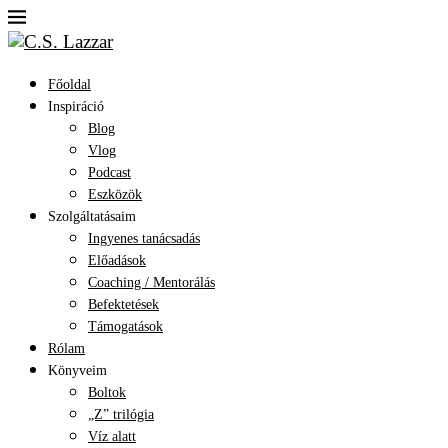
Főoldal
Inspiráció
Blog
Vlog
Podcast
Eszközök
Szolgáltatásaim
Ingyenes tanácsadás
Előadások
Coaching / Mentorálás
Befektetések
Támogatások
Rólam
Könyveim
Boltok
„Z” trilógia
Víz alatt