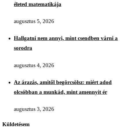
életed matematikája
augusztus 5, 2026
Hallgatni nem annyi, mint csendben várni a
sorodra
augusztus 4, 2026
Az árazás, amitől begörcsölsz: miért adod
olcsóbban a munkád, mint amennyit ér
augusztus 3, 2026
Küldetésem