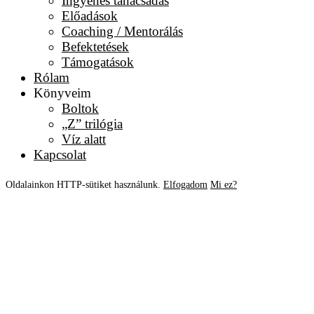
Ingyenes tanácsadás
Előadások
Coaching / Mentorálás
Befektetések
Támogatások
Rólam
Könyveim
Boltok
„Z” trilógia
Víz alatt
Kapcsolat
Oldalainkon HTTP-sütiket használunk.
Elfogadom
Mi ez?