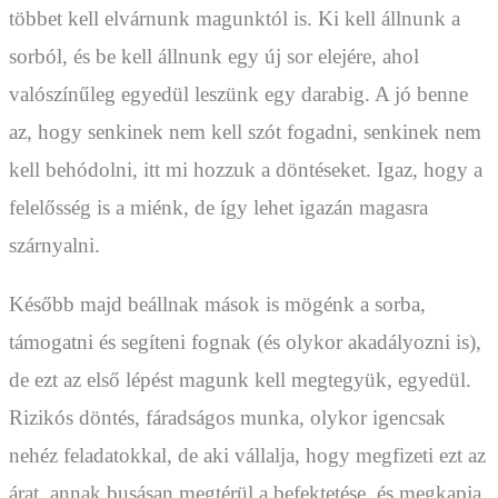
többet kell elvárnunk magunktól is. Ki kell állnunk a
sorból, és be kell állnunk egy új sor elejére, ahol
valószínűleg egyedül leszünk egy darabig. A jó benne
az, hogy senkinek nem kell szót fogadni, senkinek nem
kell behódolni, itt mi hozzuk a döntéseket. Igaz, hogy a
felelősség is a miénk, de így lehet igazán magasra
szárnyalni.
Később majd beállnak mások is mögénk a sorba,
támogatni és segíteni fognak (és olykor akadályozni is),
de ezt az első lépést magunk kell megtegyük, egyedül.
Rizikós döntés, fáradságos munka, olykor igencsak
nehéz feladatokkal, de aki vállalja, hogy megfizeti ezt az
árat, annak busásan megtérül a befektetése, és megkapja