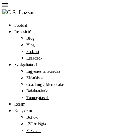
Főoldal
Inspiráció
Blog
Vlog
Podcast
Eszközök
Szolgáltatásaim
Ingyenes tanácsadás
Előadások
Coaching / Mentorálás
Befektetések
Támogatások
Rólam
Könyveim
Boltok
„Z” trilógia
Víz alatt