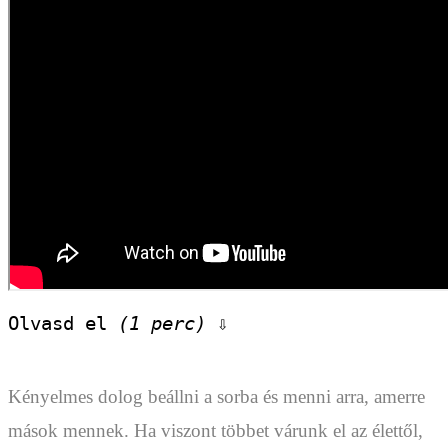
Olvasd el 
(1 perc)
 ⇩
Kényelmes dolog beállni a sorba és menni arra, amerre
mások mennek. Ha viszont többet várunk el az élettől,