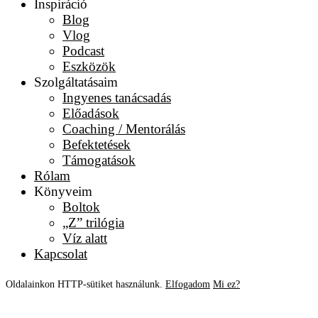
Inspiráció
Blog
Vlog
Podcast
Eszközök
Szolgáltatásaim
Ingyenes tanácsadás
Előadások
Coaching / Mentorálás
Befektetések
Támogatások
Rólam
Könyveim
Boltok
„Z” trilógia
Víz alatt
Kapcsolat
Oldalainkon HTTP-sütiket használunk.
Elfogadom
Mi ez?