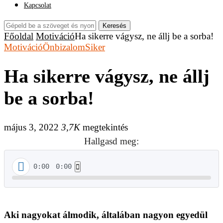
Kapcsolat
Keresés
Főoldal
Motiváció
Ha sikerre vágysz, ne állj be a sorba!
Motiváció
Önbizalom
Siker
Ha sikerre vágysz, ne állj
be a sorba!
május 3, 2022
3,7K
megtekintés
Hallgasd meg:
0:00
0:00
Aki nagyokat álmodik, általában nagyon egyedül