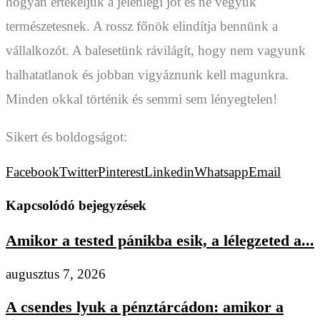
hogyan értékeljük a jelenlegi jót és ne vegyük
természetesnek. A rossz főnök elindítja bennünk a
vállalkozót. A balesetünk rávilágít, hogy nem vagyunk
halhatatlanok és jobban vigyáznunk kell magunkra.
Minden okkal történik és semmi sem lényegtelen!
Sikert és boldogságot:
Facebook
Twitter
Pinterest
Linkedin
Whatsapp
Email
Kapcsolódó bejegyzések
Amikor a tested pánikba esik, a lélegzeted a...
augusztus 7, 2026
A csendes lyuk a pénztárcádon: amikor a