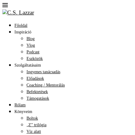
Főoldal
Inspiráció
Blog
Vlog
Podcast
Eszközök
Szolgáltatásaim
Ingyenes tanácsadás
Előadások
Coaching / Mentorálás
Befektetések
Támogatások
Rólam
Könyveim
Boltok
„Z” trilógia
Víz alatt