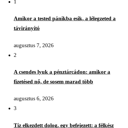
1
Amikor a tested pánikba esik, a lélegzeted a
távirányító
augusztus 7, 2026
2
A csendes lyuk a pénztárcádon: amikor a
fizetésed nő, de sosem marad több
augusztus 6, 2026
3
Tíz elkezdett dolog, egy befejezett: a félkész