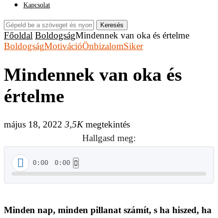
Kapcsolat
Keresés
Főoldal
Boldogság
Mindennek van oka és értelme
Boldogság
Motiváció
Önbizalom
Siker
Mindennek van oka és
értelme
május 18, 2022
3,5K
megtekintés
Hallgasd meg:
0:00
0:00
Minden nap, minden pillanat számít, s ha hiszed, ha