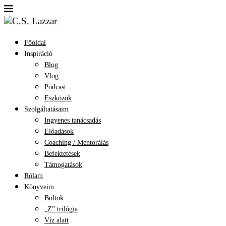
Főoldal
Inspiráció
Blog
Vlog
Podcast
Eszközök
Szolgáltatásaim
Ingyenes tanácsadás
Előadások
Coaching / Mentorálás
Befektetések
Támogatások
Rólam
Könyveim
Boltok
„Z” trilógia
Víz alatt