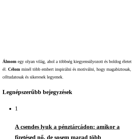
Álmom
egy olyan világ, ahol a többség kiegyensúlyozott és boldog életet
él.
Célom
minél több embert inspirálni és motiválni, hogy magabiztosak,
céltudatosak és sikeresek legyenek.
Legnépszerűbb bejegyzések
1
A csendes lyuk a pénztárcádon: amikor a
fizetésed nő, de sosem marad több