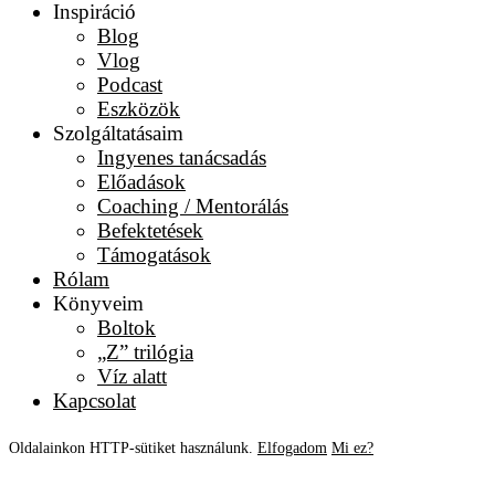
Inspiráció
Blog
Vlog
Podcast
Eszközök
Szolgáltatásaim
Ingyenes tanácsadás
Előadások
Coaching / Mentorálás
Befektetések
Támogatások
Rólam
Könyveim
Boltok
„Z” trilógia
Víz alatt
Kapcsolat
Oldalainkon HTTP-sütiket használunk.
Elfogadom
Mi ez?