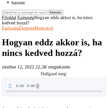
Kapcsolat
Keresés
Főoldal
Egészség
Hogyan eddz akkor is, ha nincs
kedved hozzá?
Egészség
Életmód
Motiváció
Hogyan eddz akkor is, ha
nincs kedved hozzá?
október 12, 2022
22,3K
megtekintés
Hallgasd meg:
0:00
0:00