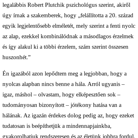
legalábbis Robert Plutchik pszichológus szerint, akiről
úgy írnak a szakemberek, hogy „felállította a 20. század
egyik legjelentősebb elméletét, mely szerint a fenti nyolc
az alap, ezekkel kombinálódnak a másodlagos érzelmek
és így alakul ki a többi érzelem, szám szerint összesen
huszonhét.”
Én igazából azon lepődtem meg a legjobban, hogy a
nyolcas alapban nincs benne a hála. Arról ugyanis –
igaz, máshol – olvastam, hogy elképesztően sok –
tudományosan bizonyított – jótékony hatása van a
hálának. Az igazán érdekes dolog pedig az, hogy ezeket
tudatosan is beépíthetjük a mindennapjainkba,
gyakorolhatjuk rendszeresen és az életünk jobbra fordul.