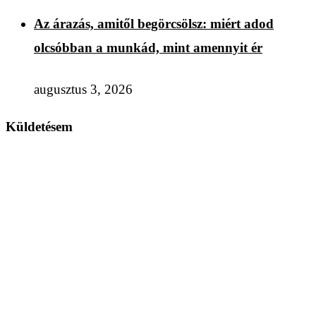
Az árazás, amitől begörcsölsz: miért adod
olcsóbban a munkád, mint amennyit ér
augusztus 3, 2026
Küldetésem