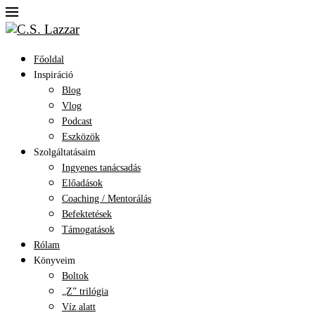
Főoldal
Inspiráció
Blog
Vlog
Podcast
Eszközök
Szolgáltatásaim
Ingyenes tanácsadás
Előadások
Coaching / Mentorálás
Befektetések
Támogatások
Rólam
Könyveim
Boltok
„Z” trilógia
Víz alatt