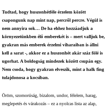
Tudtad, hogy huszonhétféle érzelem között
csapongunk nap mint nap, percről percre. Végül is
nem annyira sok… De ha ehhez hozzáadjuk a
környezetünkben élő emberekét is – mert valljuk be,
gyakran más emberek érzelmi viharaiban is állni
kell a sarat -, akkor ez a huszonhét akár száz fölé is
ugorhat. A boldogság mindezek között csupán egy.
Nem csoda, hogy gyakran elveszik, mint a halk fing
tulajdonosa a kocsiban.
Öröm, szomorúság, bizalom, undor, félelem, harag,
meglepetés és várakozás – ez a nyolcas lista az alap,