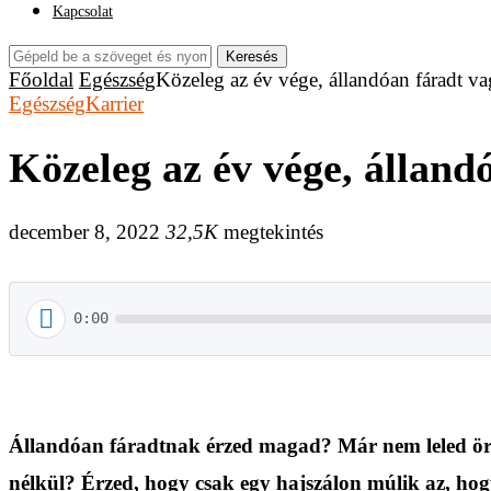
Kapcsolat
Keresés
Főoldal
Egészség
Közeleg az év vége, állandóan fáradt v
Egészség
Karrier
Közeleg az év vége, álland
december 8, 2022
32,5K
megtekintés
0:00
Állandóan fáradtnak érzed magad? Már nem leled öröm
nélkül? Érzed, hogy csak egy hajszálon múlik az, hogy 