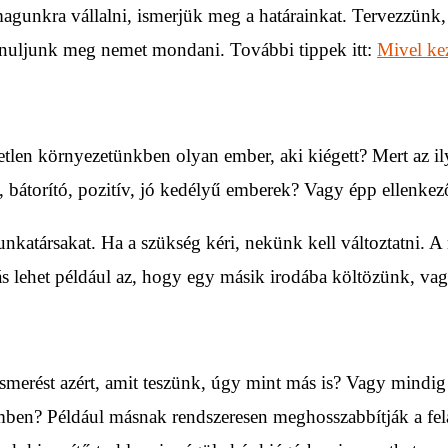
unkra vállalni, ismerjük meg a határainkat. Tervezzünk, t
tanuljunk meg nemet mondani. További tippek itt:
Mivel ke
tlen környezetünkben olyan ember, aki kiégett? Mert az il
bátorító, pozitív, jó kedélyű emberek? Vagy épp ellenke
atársakat. Ha a szükség kéri, nekünk kell változtatni. A 
lehet például az, hogy egy másik irodába költözünk, vagy
merést azért, amit teszünk, úgy mint más is? Vagy mindig
ben? Például másnak rendszeresen meghosszabbítják a felad