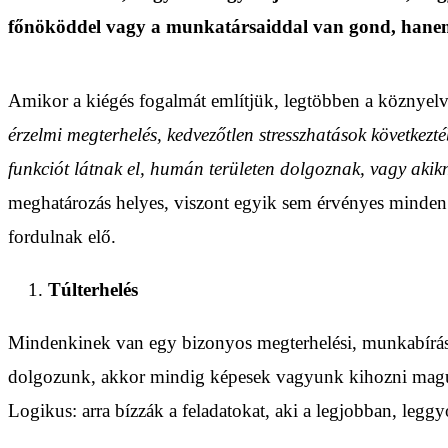
főnököddel vagy a munkatársaiddal van gond, hanem
Amikor a kiégés fogalmát említjük, legtöbben a köznyelvb
érzelmi megterhelés, kedvezőtlen stresszhatások következté
funkciót látnak el, humán területen dolgoznak, vagy ak
meghatározás helyes, viszont egyik sem érvényes minden 
fordulnak elő.
Túlterhelés
Mindenkinek van egy bizonyos megterhelési, munkabírási s
dolgozunk, akkor mindig képesek vagyunk kihozni magunkb
Logikus: arra bízzák a feladatokat, aki a legjobban, le