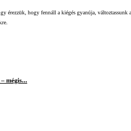
 úgy érezzük, hogy fennáll a kiégés gyanúja, változtassunk 
kre.
– mégis...