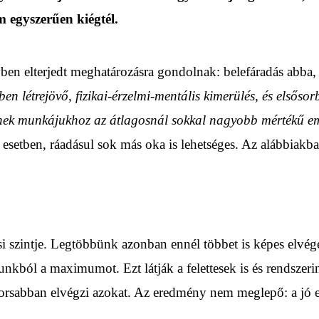
 egyszerűen kiégtél.
en elterjedt meghatározásra gondolnak: belefáradás abba, a
ben létrejövő, fizikai-érzelmi-mentális kimerülés, és elsős
iknek munkájukhoz az átlagosnál sokkal nagyobb mértékű 
esetben, ráadásul sok más oka is lehetséges. Az alábbiakb
zintje. Legtöbbünk azonban ennél többet is képes elvégezn
ól a maximumot. Ezt látják a felettesek is és rendszerint
ggyorsabban elvégzi azokat. Az eredmény nem meglepő: a jó