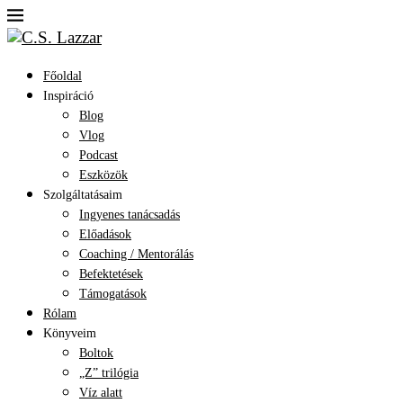
Főoldal
Inspiráció
Blog
Vlog
Podcast
Eszközök
Szolgáltatásaim
Ingyenes tanácsadás
Előadások
Coaching / Mentorálás
Befektetések
Támogatások
Rólam
Könyveim
Boltok
„Z” trilógia
Víz alatt