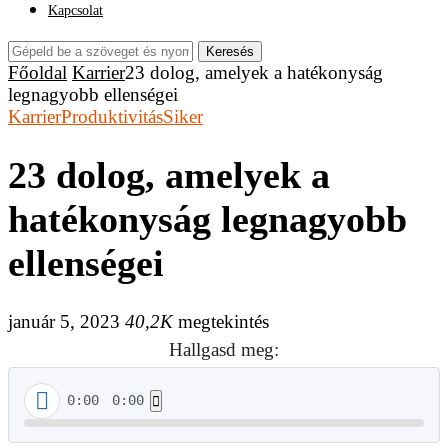
Kapcsolat
Keresés
Főoldal
Karrier
23 dolog, amelyek a hatékonyság
legnagyobb ellenségei
Karrier
Produktivitás
Siker
23 dolog, amelyek a
hatékonyság legnagyobb
ellenségei
január 5, 2023
40,2K
megtekintés
Hallgasd meg:
0:00
0:00