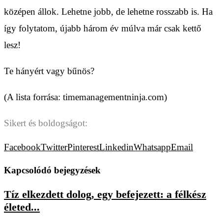
középen állok. Lehetne jobb, de lehetne rosszabb is. Ha
így folytatom, újabb három év múlva már csak kettő
lesz!
Te hányért vagy bűnös?
(A lista forrása: timemanagementninja.com)
Sikert és boldogságot:
Facebook
Twitter
Pinterest
Linkedin
Whatsapp
Email
Kapcsolódó bejegyzések
Tíz elkezdett dolog, egy befejezett: a félkész
életed...