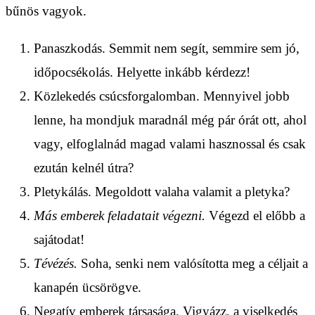
bűnös vagyok.
Panaszkodás. Semmit nem segít, semmire sem jó,
időpocsékolás. Helyette inkább kérdezz!
Közlekedés csúcsforgalomban. Mennyivel jobb
lenne, ha mondjuk maradnál még pár órát ott, ahol
vagy, elfoglalnád magad valami hasznossal és csak
ezután kelnél útra?
Pletykálás. Megoldott valaha valamit a pletyka?
Más emberek feladatait végezni.
Végezd el előbb a
sajátodat!
Tévézés.
Soha, senki nem valósította meg a céljait a
kanapén ücsörögve.
Negatív emberek társasága. Vigyázz, a viselkedés