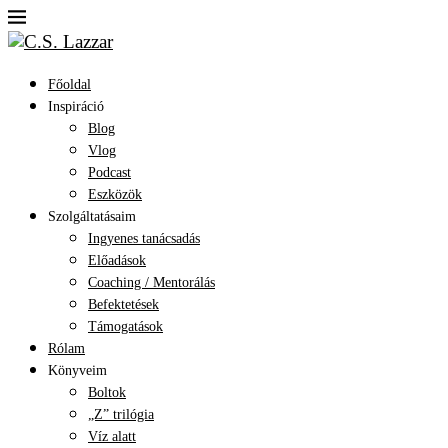
Főoldal
Inspiráció
Blog
Vlog
Podcast
Eszközök
Szolgáltatásaim
Ingyenes tanácsadás
Előadások
Coaching / Mentorálás
Befektetések
Támogatások
Rólam
Könyveim
Boltok
„Z” trilógia
Víz alatt