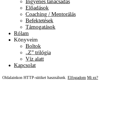
Ingyenes tanácsadás
Előadások
Coaching / Mentorálás
Befektetések
Támogatások
Rólam
Könyveim
Boltok
„Z” trilógia
Víz alatt
Kapcsolat
Oldalainkon HTTP-sütiket használunk.
Elfogadom
Mi ez?