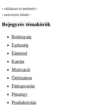
• vállalkozó és befektető •
• motivációs előadó •
Bejegyzés témakörök
Boldogság
Egészség
Életmód
Karrier
Motiváció
Önbizalom
Párkapcsolat
Pénzügy
Produktivitás