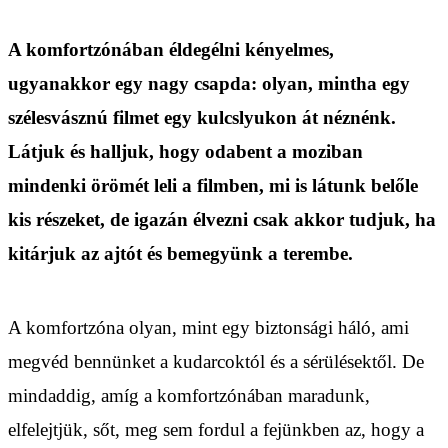
A komfortzónában éldegélni kényelmes,
ugyanakkor egy nagy csapda: olyan, mintha egy
szélesvásznú filmet egy kulcslyukon át néznénk.
Látjuk és halljuk, hogy odabent a moziban
mindenki örömét leli a filmben, mi is látunk belőle
kis részeket, de igazán élvezni csak akkor tudjuk, ha
kitárjuk az ajtót és bemegyünk a terembe.
A komfortzóna olyan, mint egy biztonsági háló, ami
megvéd bennünket a kudarcoktól és a sérülésektől. De
mindaddig, amíg a komfortzónában maradunk,
elfelejtjük, sőt, meg sem fordul a fejünkben az, hogy a