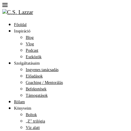
Főoldal
Inspiráció
Blog
Vlog
Podcast
Eszközök
Szolgáltatásaim
Ingyenes tanácsadás
Előadások
Coaching / Mentorálás
Befektetések
Támogatások
Rólam
Könyveim
Boltok
„Z” trilógia
Víz alatt