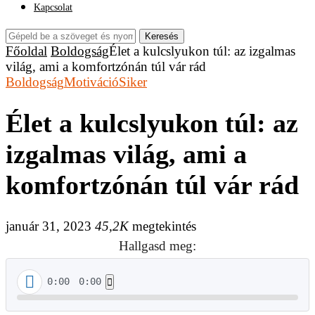
Kapcsolat
Keresés
Főoldal
Boldogság
Élet a kulcslyukon túl: az izgalmas
világ, ami a komfortzónán túl vár rád
Boldogság
Motiváció
Siker
Élet a kulcslyukon túl: az
izgalmas világ, ami a
komfortzónán túl vár rád
január 31, 2023
45,2K
megtekintés
Hallgasd meg:
0:00
0:00