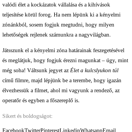
valódi élet a kockázatok vállalása és a kihívások
teljesítése körül forog. Ha nem lépünk ki a kényelmi
zónánkból, sosem fogjuk megtudni, hogy milyen
lehetőségek rejlenek számunkra a nagyvilágban.
Játsszunk el a kényelmi zóna határainak feszegetésével
és meglátjuk, hogy fogjuk érezni magunkat – úgy, mint
még soha! Váltsunk jegyet az
Élet a kulcslyukon túl
című filmre, majd lépjünk be a terembe, hogy igazán
élvezhessük a filmet, ahol mi vagyunk a rendező, az
operatőr és egyben a főszereplő is.
Sikert és boldogságot:
Facebook
Twitter
Pinterest
Linkedin
Whatsapp
Email