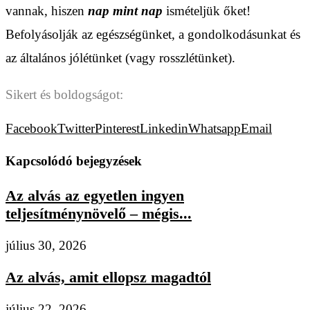
vannak, hiszen
nap mint nap
ismételjük őket!
Befolyásolják az egészségünket, a gondolkodásunkat és
az általános jólétünket (vagy rosszlétünket).
Sikert és boldogságot:
Facebook
Twitter
Pinterest
Linkedin
Whatsapp
Email
Kapcsolódó bejegyzések
Az alvás az egyetlen ingyen
teljesítménynövelő – mégis...
július 30, 2026
Az alvás, amit ellopsz magadtól
július 22, 2026