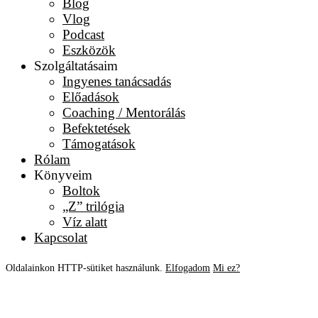
Blog
Vlog
Podcast
Eszközök
Szolgáltatásaim
Ingyenes tanácsadás
Előadások
Coaching / Mentorálás
Befektetések
Támogatások
Rólam
Könyveim
Boltok
„Z” trilógia
Víz alatt
Kapcsolat
Oldalainkon HTTP-sütiket használunk.
Elfogadom
Mi ez?