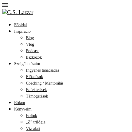
Főoldal
Inspiráció
Blog
Vlog
Podcast
Eszközök
Szolgáltatásaim
Ingyenes tanácsadás
Előadások
Coaching / Mentorálás
Befektetések
Támogatások
Rólam
Könyveim
Boltok
„Z” trilógia
Víz alatt