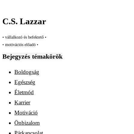
C.S. Lazzar
• vállalkozó és befektető •
• motivációs előadó •
Bejegyzés témakörök
Boldogság
Egészség
Életmód
Karrier
Motiváció
Önbizalom
Párkapcsolat