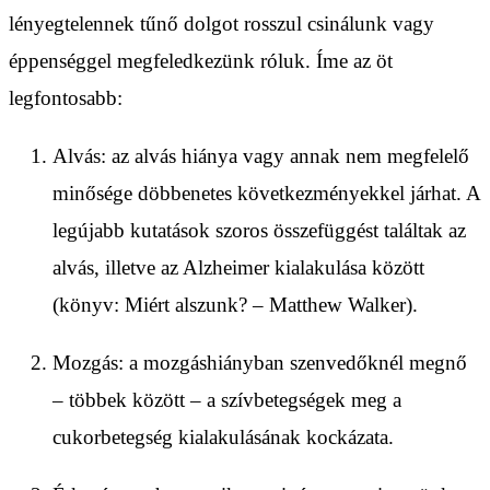
lényegtelennek tűnő dolgot rosszul csinálunk vagy
éppenséggel megfeledkezünk róluk. Íme az öt
legfontosabb:
Alvás: az alvás hiánya vagy annak nem megfelelő
minősége döbbenetes következményekkel járhat. A
legújabb kutatások szoros összefüggést találtak az
alvás, illetve az Alzheimer kialakulása között
(könyv: Miért alszunk? – Matthew Walker).
Mozgás: a mozgáshiányban szenvedőknél megnő
– többek között – a szívbetegségek meg a
cukorbetegség kialakulásának kockázata.