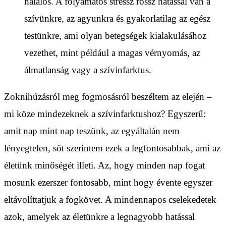
halálos. A folyamatos stressz rossz hatással van a
szívünkre, az agyunkra és gyakorlatilag az egész
testünkre, ami olyan betegségek kialakulásához
vezethet, mint például a magas vérnyomás, az
álmatlanság vagy a szívinfarktus.
Zoknihúzásról meg fogmosásról beszéltem az elején –
mi köze mindezeknek a szívinfarktushoz? Egyszerű:
amit nap mint nap teszünk, az egyáltalán nem
lényegtelen, sőt szerintem ezek a legfontosabbak, ami az
életünk minőségét illeti. Az, hogy minden nap fogat
mosunk ezerszer fontosabb, mint hogy évente egyszer
eltávolíttatjuk a fogkövet. A mindennapos cselekedetek
azok, amelyek az életünkre a legnagyobb hatással